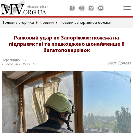
місцеві вісті
Головна сторінка
Новини
Новини Запорізькой області
Ранковий удар по Запоріжжю: пожежа на
підприємстві та пошкоджено щонайменше 8
багатоповерхівок
Переглядів: 1578
Інеса Орлова
28 серпня 2025 12:36