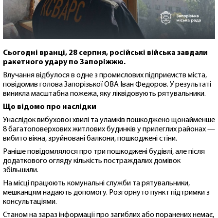
Сьогодні вранці, 28 серпня, російські війська завдали
ракетного удару по Запоріжжю.
Влучання відбулося в одне з промислових підприємств міста,
повідомив голова Запорізької ОВА Іван Федоров. У результаті
виникла масштабна пожежа, яку ліквідовують рятувальники.
Що відомо про наслідки
Унаслідок вибухової хвилі та уламків пошкоджено щонайменше
8 багатоповерхових житлових будинків у прилеглих районах —
вибито вікна, зруйновані балкони, пошкоджені стіни.
Раніше повідомлялося про три пошкоджені будівлі, але після
додаткового огляду кількість постраждалих домівок
збільшили.
На місці працюють комунальні служби та рятувальники,
мешканцям надають допомогу. Розгорнуто пункт підтримки з
консультаціями.
Станом на зараз інформації про загиблих або поранених немає,