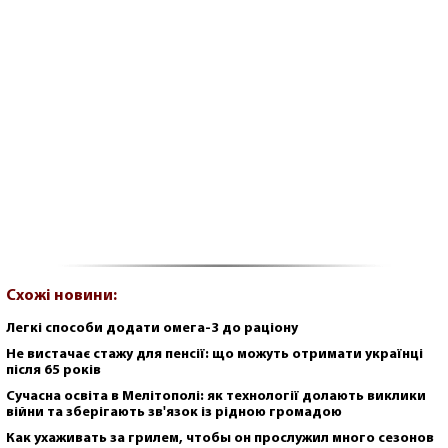
Схожі новини:
Легкі способи додати омега-3 до раціону
Не вистачає стажу для пенсії: що можуть отримати українці
після 65 років
Сучасна освіта в Мелітополі: як технології долають виклики
війни та зберігають зв'язок із рідною громадою
Как ухаживать за грилем, чтобы он прослужил много сезонов