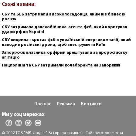
Схожі новини:
СБУ та БЕБ затримали високопосадовця, який вів бізнес із
росією
СБУ затримала далекобійника-агента фсб, який коригував
удари рф по Україні
СБУ викрила «крота» фсб в українській енергокомпанії, який
наводив російські дрони, щоб знеструмити Київ
Запоріжжя: власника юрфірми арештували за проросійську
агітацію
Нацполіція та СБУ затримали колаборанта на Запоріжжі
Про нас
Реклама
Контакти
Ми у соцмережах
© 2002 ТОВ "МВ-холдінг" Всі права захищені. Сайт виготовлено за