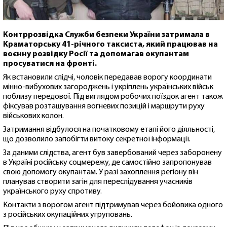
Контррозвідка Служби безпеки України затримала в
Краматорську 41-річного таксиста, який працював на
воєнну розвідку Росії та допомагав окупантам
просуватися на фронті.
Як встановили слідчі, чоловік передавав ворогу координати
мінно-вибухових загороджень і укріплень українських військ
поблизу передової. Під виглядом робочих поїздок агент також
фіксував розташування вогневих позицій і маршрути руху
військових колон.
Затримання відбулося на початковому етапі його діяльності,
що дозволило запобігти витоку секретної інформації.
За даними слідства, агент був завербований через заборонену
в Україні російську соцмережу, де самостійно запропонував
свою допомогу окупантам. У разі захоплення регіону він
планував створити загін для переслідування учасників
українського руху спротиву.
Контакти з ворогом агент підтримував через бойовика одного
з російських окупаційних угруповань.