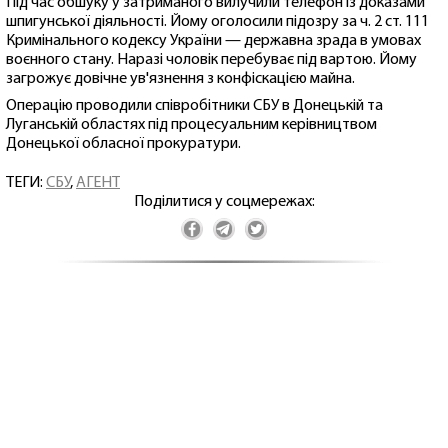
Під час обшуку у затриманого вилучили телефон із доказами
шпигунської діяльності. Йому оголосили підозру за ч. 2 ст. 111
Кримінального кодексу України — державна зрада в умовах
воєнного стану. Наразі чоловік перебуває під вартою. Йому
загрожує довічне ув'язнення з конфіскацією майна.
Операцію проводили співробітники СБУ в Донецькій та
Луганській областях під процесуальним керівництвом
Донецької обласної прокуратури.
ТЕГИ:
СБУ
,
АГЕНТ
Поділитися у соцмережах: