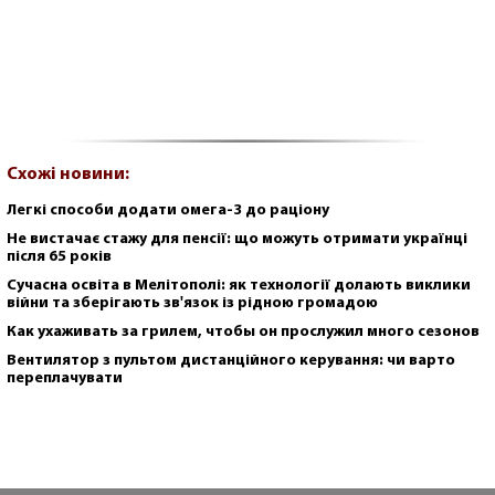
Схожі новини:
Легкі способи додати омега-3 до раціону
Не вистачає стажу для пенсії: що можуть отримати українці
після 65 років
Сучасна освіта в Мелітополі: як технології долають виклики
війни та зберігають зв'язок із рідною громадою
Как ухаживать за грилем, чтобы он прослужил много сезонов
Вентилятор з пультом дистанційного керування: чи варто
переплачувати