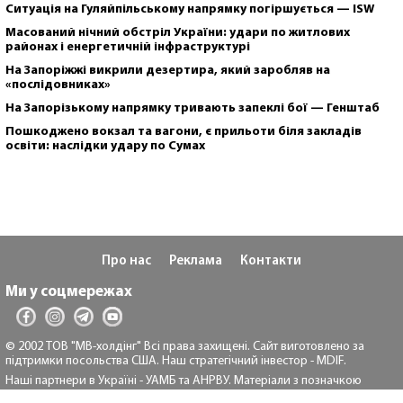
Ситуація на Гуляйпільському напрямку погіршується — ISW
Масований нічний обстріл України: удари по житлових
районах і енергетичній інфраструктурі
На Запоріжжі викрили дезертира, який заробляв на
«послідовниках»
На Запорізькому напрямку тривають запеклі бої — Генштаб
Пошкоджено вокзал та вагони, є прильоти біля закладів
освіти: наслідки удару по Сумах
Про нас
Реклама
Контакти
Ми у соцмережах
© 2002 ТОВ "МВ-холдінг" Всі права захищені. Сайт виготовлено за
підтримки посольства США. Наш стратегічний інвестор - MDIF.
Наші партнери в Україні - УАМБ та АНРВУ. Матеріали з позначкою
"Реклама" та "*" розміщуються на правах реклами.