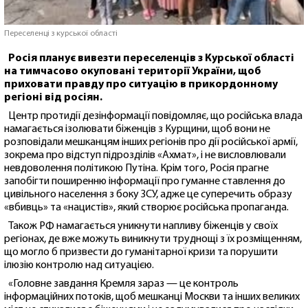
Переселенці з курської області
Росія планує вивезти переселенців з Курської області
на тимчасово окуповані території України, щоб
приховати правду про ситуацію в прикордонному
регіоні від росіян.
Центр протидії дезінформації повідомляє, що російська влада
намагається ізолювати біженців з Курщини, щоб вони не
розповідали мешканцям інших регіонів про дії російської армії,
зокрема про відступ підрозділів «Ахмат», і не висловлювали
невдоволення політикою Путіна. Крім того, Росія прагне
запобігти поширенню інформації про гуманне ставлення до
цивільного населення з боку ЗСУ, адже це суперечить образу
«вбивць» та «нацистів», який створює російська пропаганда.
Також РФ намагається уникнути напливу біженців у своїх
регіонах, де вже можуть виникнути труднощі з їх розміщенням,
що могло б призвести до гуманітарної кризи та порушити
ілюзію контролю над ситуацією.
«Головне завдання Кремля зараз — це контроль
інформаційних потоків, щоб мешканці Москви та інших великих