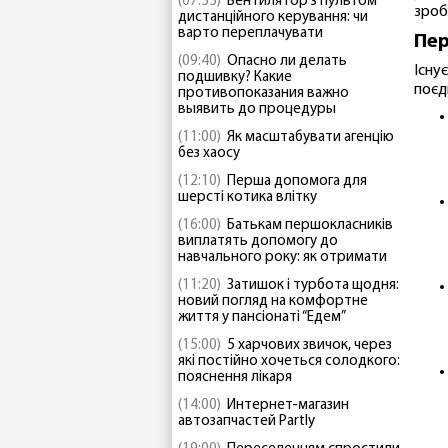
(07:55)
Вентилятор з пультом
зроб
дистанційного керування: чи
варто переплачувати
Пер
(09:40)
Опасно ли делать
Існу
подшивку? Какие
поєд
противопоказания важно
выявить до процедуры
(11:00)
Як масштабувати агенцію
без хаосу
(12:10)
Перша допомога для
шерсті котика влітку
(16:00)
Батькам першокласників
виплатять допомогу до
навчального року: як отримати
(11:20)
Затишок і турбота щодня:
новий погляд на комфортне
життя у пансіонаті “Едем”
(15:00)
5 харчових звичок, через
які постійно хочеться солодкого:
пояснення лікаря
(14:00)
Интернет-магазин
автозапчастей Partly