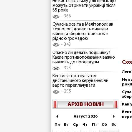
Не вистачає стажу для пенсії: що
можуть отримати українці після
65 років
366
Сучасна освіта в Мелітополі: як
технології долають виклики
війни та зберігають зв'язок із
рідною громадою
343
Опасно ли делать подшивку?
Какие противопоказания важно
Схо
выявить до процедуры
323
Легк
Вентилятор з пультом
Не в
дистанційного керування: чи
рокі
варто переплачувати
295
Суча
збер
АРХІВ НОВИН
Как 
Вент
Август 2026
пере
Пн
Вт
Ср
Чт
Пт
Сб
Вс