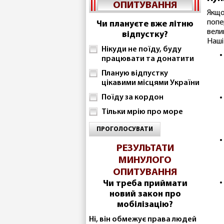
ОПИТУВАННЯ
Якщо
попе
Чи плануєте вже літню
вели
відпустку?
Наші
Нікуди не поїду, буду
працювати та донатити
Планую відпустку
цікавими місцями України
Поїду за кордон
Тільки мрію про море
ПРОГОЛОСУВАТИ
РЕЗУЛЬТАТИ
МИНУЛОГО
ОПИТУВАННЯ
Чи треба приймати
новий закон про
мобілізацію?
Ні, він обмежує права людей