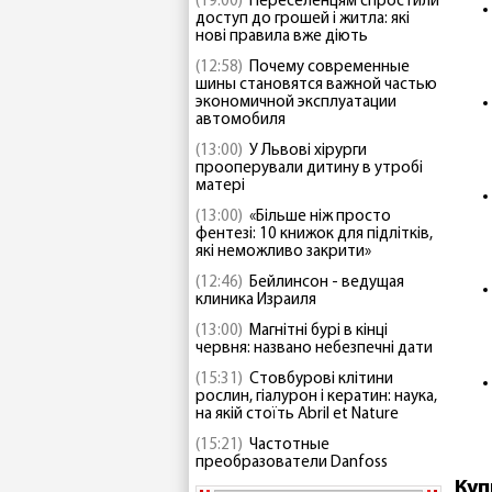
(19:00)
Переселенцям спростили
доступ до грошей і житла: які
нові правила вже діють
(12:58)
Почему современные
шины становятся важной частью
экономичной эксплуатации
автомобиля
(13:00)
У Львові хірурги
прооперували дитину в утробі
матері
(13:00)
«Більше ніж просто
фентезі: 10 книжок для підлітків,
які неможливо закрити»
(12:46)
Бейлинсон - ведущая
клиника Израиля
(13:00)
Магнітні бурі в кінці
червня: названо небезпечні дати
(15:31)
Стовбурові клітини
рослин, гіалурон і кератин: наука,
на якій стоїть Abril et Nature
(15:21)
Частотные
преобразователи Danfoss
Куп