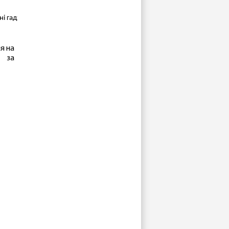
ні гаджети за найкращими цінами.
я на
ь за