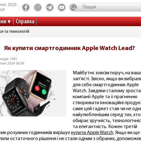
пня, 2026
иця
ини
Справка
и та технологій
Як купити смартгодинник Apple Watch Lead?
ядів: 1091
пня 2024 06:38
Майбутнє зовсім поруч, на ва
зап’ясті. Звісно, якщо ви вибрал
для себе смартгодинник Apple
Watch. Завдяки сталому зрост
компанії Apple та її прагненню
створювати інноваційні продук
саме цей гаджет став чи не одн
найулюбленішим серед тих, хто
обирає зручність, технологічні
та елегантність. Кожен третій
ник розумних годинників вирішує
купити Apple Watch
. Якщо ви ще
лили остаточного рішення і не стали одним з обраних, допоможе