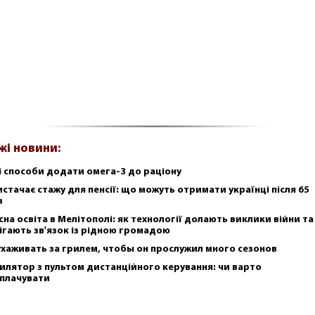
жі новини:
і способи додати омега-3 до раціону
истачає стажу для пенсії: що можуть отримати українці після 65
в
сна освіта в Мелітополі: як технології долають виклики війни та
ігають зв'язок із рідною громадою
ухаживать за грилем, чтобы он прослужил много сезонов
илятор з пультом дистанційного керування: чи варто
плачувати