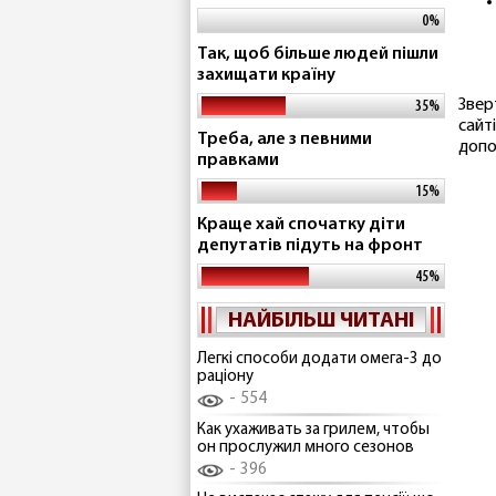
0%
Так, щоб більше людей пішли
захищати країну
Звер
35%
сайт
Треба, але з певними
допо
правками
15%
Краще хай спочатку діти
депутатів підуть на фронт
45%
НАЙБІЛЬШ ЧИТАНІ
Легкі способи додати омега-3 до
раціону
554
Как ухаживать за грилем, чтобы
он прослужил много сезонов
396