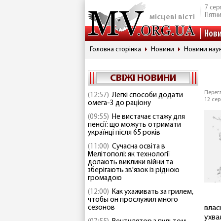
7 сер
Пятн
місцеві вісті
Нов
Головна сторінка
Новини
Новини наук
СВІЖІ НОВИНИ
Перегл
(12:57)
Легкі способи додати
12 сер
омега-3 до раціону
(09:55)
Не вистачає стажу для
пенсії: що можуть отримати
українці після 65 років
(11:00)
Сучасна освіта в
Мелітополі: як технології
долають виклики війни та
зберігають зв'язок із рідною
громадою
(12:00)
Как ухаживать за грилем,
чтобы он прослужил много
сезонов
влас
ухва