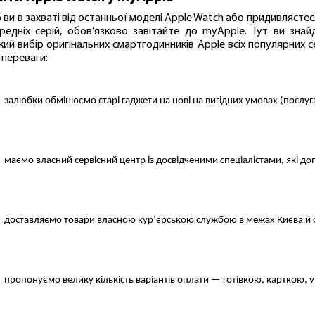
 ви в захваті від останньої моделі
Apple Watch
або придивляєтес
редніх серій, обов’язково завітайте до myApple. Тут ви знай
кий вибір оригінальних смартгодинників Apple всіх популярних се
 переваги:
залюбки обмінюємо старі гаджети на нові на вигідних умовах (послуга 
маємо власний сервісний центр із досвідченими спеціалістами, які 
доставляємо товари власною кур’єрською службою в межах Києва й 
пропонуємо велику кількість варіантів оплати — готівкою, карткою, у