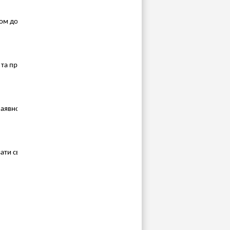
ком до пристрою;
х та продуктивних занять спортом;
аявності яких потрібно звернутися до лікаря;
ати своє життя;