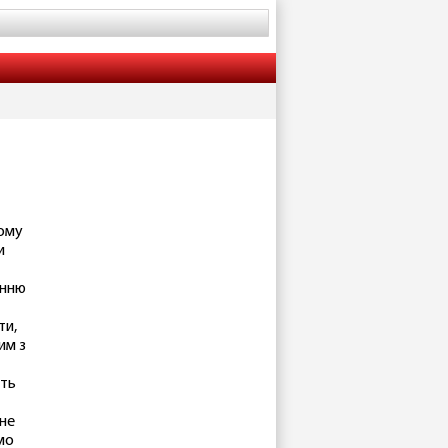
шому
и
анню
ти,
им з
сть
 не
мо