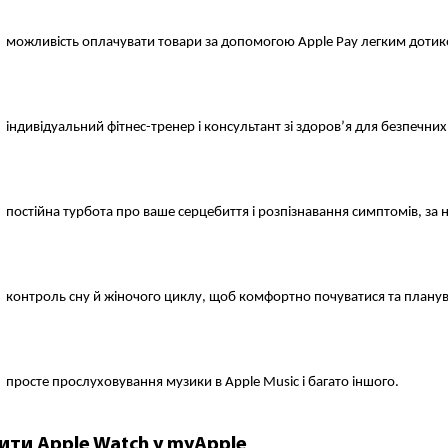
можливість оплачувати товари за допомогою Apple Pay легким доти
індивідуальний фітнес-тренер і консультант зі здоров’я для безпечни
постійна турбота про ваше серцебиття і розпізнавання симптомів, за н
контроль сну й жіночого циклу, щоб комфортно почуватися та планув
просте прослуховування музики в Apple Music і багато іншого. 
ити Apple Watch у myApple