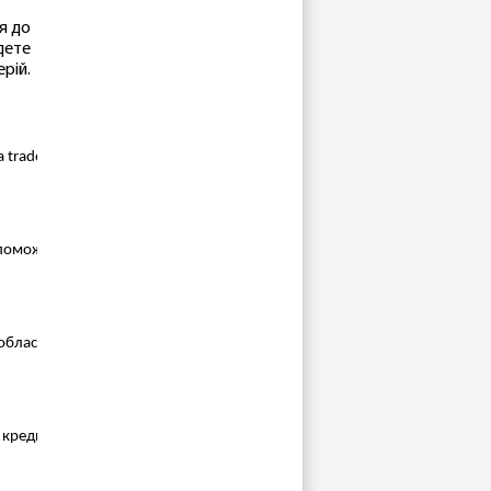
я до
дете
рій.
trade-in); 
допоможуть відновити роботу вашого пристрою; 
області, а також самовивозом і популярними поштовими операторами 
 кредит і частинами від улюбленого банку; 