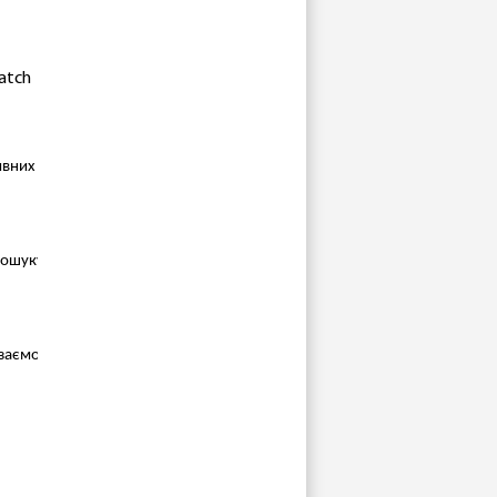
atch
них видів спорту на зразок бігу, дайвінгу, серфінгу;
пошуку й керування іншими пристроями з екосистеми;
взаємодію зі смартфоном;