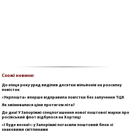
Схожі новини:
До кінця року уряд виділив десятки мільйонів на розсилку
повісток
«Укрпошта» вперше відправила повістки без залучення ТЦК
Як змінювалися ціни протягом літа?
До дна! У Запоріжжі спецпогашення нової поштової марки про
російський флот відбулося на Хортиці
«І буде весна!»: у Запоріжжі погасили поштовий блок зі
знаковими світлинами