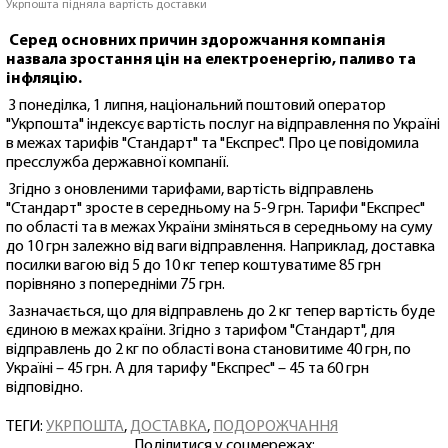
Укрпошта підняла вартість доставки
Серед основних причин здорожчання компанія
назвала зростання цін на електроенергію, паливо та
інфляцію.
З понеділка, 1 липня, національний поштовий оператор
"Укрпошта" індексує вартість послуг на відправлення по Україні
в межах тарифів "Стандарт" та "Експрес". Про це повідомила
пресслужба державної компанії.
Згідно з оновленими тарифами, вартість відправлень
"Стандарт" зросте в середньому на 5-9 грн. Тарифи "Експрес"
по області та в межах України зміняться в середньому на суму
до 10 грн залежно від ваги відправлення. Наприклад, доставка
посилки вагою від 5 до 10 кг тепер коштуватиме 85 грн
порівняно з попередніми 75 грн.
Зазначається, що для відправлень до 2 кг тепер вартість буде
єдиною в межах країни. Згідно з тарифом "Стандарт", для
відправлень до 2 кг по області вона становитиме 40 грн, по
Україні – 45 грн. А для тарифу "Експрес" – 45 та 60 грн
відповідно.
ТЕГИ:
УКРПОШТА
,
ДОСТАВКА
,
ПОДОРОЖЧАННЯ
Поділитися у соцмережах: