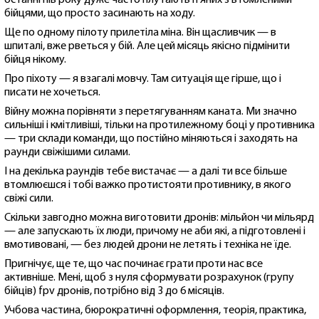
бійцями, що просто засинають на ходу.
Ще по одному пілоту прилетіла міна. Він щасливчик — в
шпиталі, вже рветься у бій. Але цей місяць якісно підмінити
бійця нікому.
Про піхоту — я взагалі мовчу. Там ситуація ще гірше, що і
писати не хочеться.
Війну можна порівняти з перетягуванням каната. Ми значно
сильніші і кмітливіші, тільки на протилежному боці у противника
— три склади команди, що постійно міняються і заходять на
раунди свіжішими силами.
І на декілька раундів тебе вистачає — а далі ти все більше
втомлюєшся і тобі важко протистояти противнику, в якого
свіжі сили.
Скільки завгодно можна виготовити дронів: мільйон чи мільярд
— але запускають їх люди, причому не аби які, а підготовлені і
вмотивовані, — без людей дрони не летять і техніка не їде.
Пригнічує, ще те, що час починає грати проти нас все
активніше. Мені, щоб з нуля сформувати розрахунок (групу
бійців) fpv дронів, потрібно від 3 до 6 місяців.
Учбова частина, бюрократичні оформлення, теорія, практика,