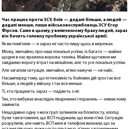
Час працює проти ЗСУ, боїв — дедалі більше, а людей —
дедалі менше, пише військовослужбовець ЗСУ Єгор
Фірсов. Саме в цьому, у величезному браку людей, зараз
він бачить головну проблему української армії.
Як ви помітили — я зараз не часто пишу щось в мережах.
Можу, звичайно, про наші локальні успіхи, їх багато — майже
щодня в нас вражена ворожа техніка. Майже щотижня ми
завдаємо ворогу втрат на мільйони, але то усе локальні успіхи.
Але загалом ситуація, звичайно, м’яко кажучи — не найс.
Насамперед тому, що інтенсивність бойових дій зростає все
більше, а людей у війську стає все менше.
Ті, хто працюють зараз — падають з ніг.
Тих, хто вибуває внаслідок лікарняних і поранень — немає кому
замінити.
Нещодавно одну з моїх груп зупинили на блокпосту, хлопці
були такі втомлені, що ВСП подумали, що вони п’яні. Ситуацію
розрулили, але навіть ВСП мені в телефоні визнали, що за
останні пів року дуже часто плутають п’яних з втомленими