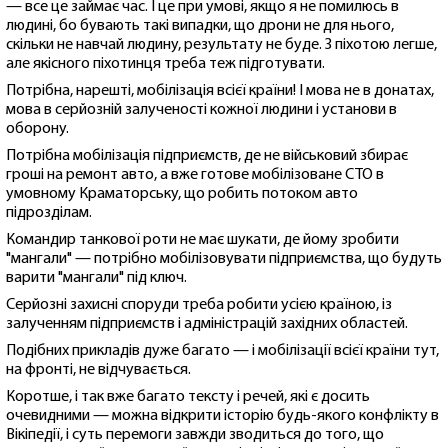
— все це займає час. I це при умові, якщо я не помилюсь в
людині, бо бувають такі випадки, що дрони не для нього,
скільки не навчай людину, результату не буде. З піхотою легше,
але якісного піхотинця треба теж підготувати.
Потрібна, нарешті, мобілізація всієї країни! І мова не в донатах,
мова в серйозній залученості кожної людини і установи в
оборону.
Потрібна мобілізація підприємств, де не військовий збирає
гроші на ремонт авто, а вже готове мобілізоване СТО в
умовному Краматорську, що робить потоком авто
підрозділам.
Командир танкової роти не має шукати, де йому зробити
"мангали" — потрібно мобілізовувати підприємства, що будуть
варити "мангали" під ключ.
Серйозні захисні споруди треба робити усією країною, із
залученням підприємств і адміністрацій західних областей.
Подібних прикладів дуже багато — і мобілізації всієї країни тут,
на фронті, не відчувається.
Коротше, і так вже багато тексту і речей, які є досить
очевидними — можна відкрити історію будь-якого конфлікту в
Вікіпедії, і суть перемоги завжди зводиться до того, що