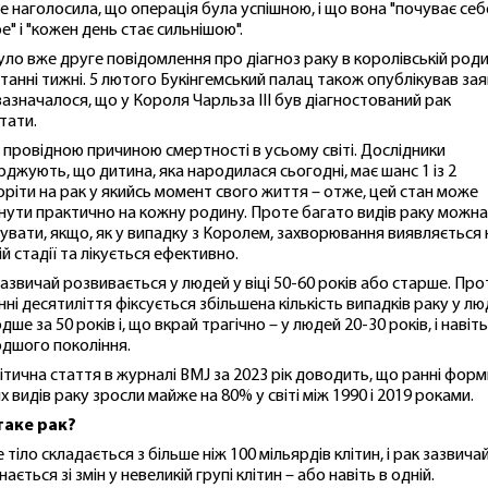
е наголосила, що операція була успішною, і що вона "почуває себ
е" і "кожен день стає сильнішою".
уло вже друге повідомлення про діагноз раку в королівській роди
станні тижні. 5 лютого Букінгемський палац також опублікував зая
 зазначалося, що у Короля Чарльза III був діагностований рак
тати.
є провідною причиною смертності в усьому світі. Дослідники
рджують, що дитина, яка народилася сьогодні, має шанс 1 із 2
оріти на рак у якийсь момент свого життя – отже, цей стан може
нути практично на кожну родину. Проте багато видів раку можна
кувати, якщо, як у випадку з Королем, захворювання виявляється 
ій стадії та лікується ефективно.
зазвичай розвивається у людей у віці 50-60 років або старше. Про
нні десятиліття фіксується збільшена кількість випадків раку у л
ше за 50 років і, що вкрай трагічно – у людей 20-30 років, і навіть
дшого покоління.
ітична стаття в журналі BMJ за 2023 рік доводить, що ранні форм
х видів раку зросли майже на 80% у світі між 1990 і 2019 роками.
таке рак?
 тіло складається з більше ніж 100 мільярдів клітин, і рак зазвича
ається зі змін у невеликій групі клітин – або навіть в одній.