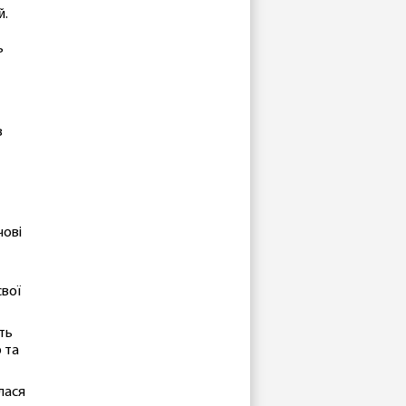
й.
ь
в
чові
свої
ть
 та
лася