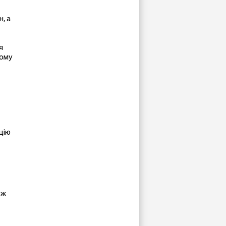
, а
я
ьому
цію
ож