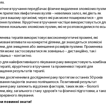
ях.
ргічне втручання передбачає фізичне видалення злоякісних пухлин
ж прилеглих лімфатичних вузлів – невеликих залоз, які діють як
три в вашому організмі, через які рак може поширюватися – для
ення пухлини. Хірургічне втручання частіше використовується дл
лення локальних злоякісних пухлин, які не розповсюдилися по вс
енева терапія використовує високоенергетичні промені, які
мовані впливати на конкретні ділянки, де знаходяться злоякісні
ини, для знищення або зменшення розмірів пухлини. Променева
пія може застосовуватися як зовнішньо – дистанційно, так і
рішньо – контактно.
о для найефективнішого лікування раку використовують комбіна
єтерапії, хірургічного втручання та променевої терапії для
ащення результатів терапії.
яки досягненням в дослідженні раку протягом останніх 50 років
вання пацієнтів значно поліпшилося. Позитивний результат
ання раку залежить від різних факторів, таких як вік – біології
ини, віку, загального стану здоров'я та фізичної підготовки, а так
ерервного лікування.
и повинні знати!