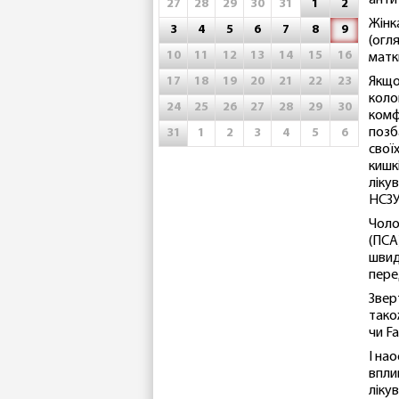
антит
27
28
29
30
31
1
2
Жінк
3
4
5
6
7
8
9
(огл
10
11
12
13
14
15
16
матк
17
18
19
20
21
22
23
Якщо
коло
24
25
26
27
28
29
30
комф
позб
31
1
2
3
4
5
6
свої
кишк
ліку
НСЗУ
Чоло
(ПСА
швид
пере
Звер
тако
чи F
І нао
впли
ліку