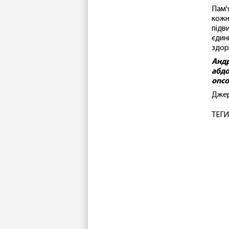
Пам'
кожн
підв
єдин
здор
Андр
абдо
onc
Дже
ТЕГИ