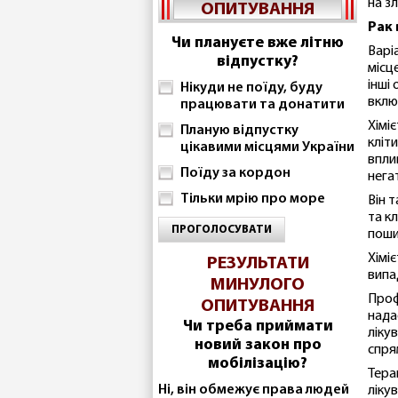
на зл
ОПИТУВАННЯ
Рак
Чи плануєте вже літню
Варі
відпустку?
місц
інші
Нікуди не поїду, буду
вклю
працювати та донатити
Хімі
Планую відпустку
кліт
цікавими місцями України
впли
Поїду за кордон
нега
Тільки мрію про море
Він т
та к
ПРОГОЛОСУВАТИ
поши
Хімі
РЕЗУЛЬТАТИ
випа
МИНУЛОГО
Проф
ОПИТУВАННЯ
нада
Чи треба приймати
ліку
новий закон про
спря
мобілізацію?
Тера
Ні, він обмежує права людей
ліку