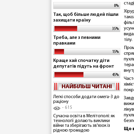
стаді
0%
Хіру
Так, щоб більше людей пішли
тако
захищати країну
філь
усун
35%
вида
Треба, але з певними
тілу.
правками
Пром
15%
спря
пухл
Краще хай спочатку діти
тера
депутатів підуть на фронт
внут
45%
Част
хімі
НАЙБІЛЬШ ЧИТАНІ
покр
Легкі способи додати омега-3 до
Завд
раціону
вижи
615
лікув
пухл
Сучасна освіта в Мелітополі: як
безп
технології долають виклики
війни та зберігають зв'язок із
Що в
рідною громадою