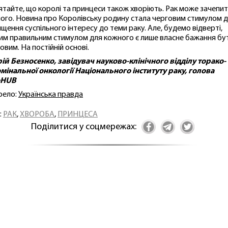
ятайте, що королі та принцеси також хворіють. Рак може зачепи
ого. Новина про Королівську родину стала черговим стимулом 
ищення суспільного інтересу до теми раку. Але, будемо відверті,
им правильним стимулом для кожного є лише власне бажання бу
овим. На постійній основі.
ій Безносенко, завідувач науково-клінічного відділу торако-
мінальної онкології Національного інституту раку, голова
oHUB
рело:
Українська правда
:
РАК
,
ХВОРОБА
,
ПРИНЦЕСА
Поділитися у соцмережах: