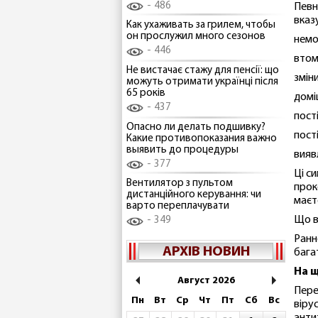
486
Певн
вказу
Как ухаживать за грилем, чтобы
он прослужил много сезонов
немо
446
втома
Не вистачає стажу для пенсії: що
змін
можуть отримати українці після
65 років
доміш
437
пост
Опасно ли делать подшивку?
пості
Какие противопоказания важно
выявить до процедуры
вияв
377
Ці с
Вентилятор з пультом
прок
дистанційного керування: чи
маєт
варто переплачувати
Що в
349
Ранн
АРХІВ НОВИН
бага
На щ
Август 2026
Пере
Пн
Вт
Ср
Чт
Пт
Сб
Вс
віру