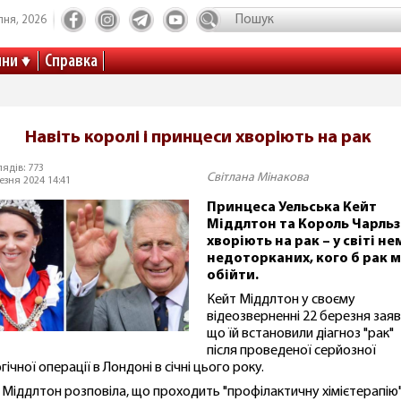
пня, 2026
ини
Справка
Навіть королі і принцеси хворіють на рак
ядів: 773
Світлана Мінакова
езня 2024 14:41
Принцеса Уельська Кейт
Міддлтон та Король Чарльз
хворіють на рак – у світі не
недоторканих, кого б рак м
обійти.
Кейт Міддлтон у своєму
відеозверненні 22 березня заяв
що їй встановили діагноз "рак"
після проведеної серйозної
гічної операції в Лондоні в січні цього року.
 Міддлтон розповіла, що проходить "профілактичну хімієтерапію"