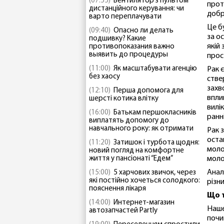
(07:55)
Вентилятор з пультом
прот
дистанційного керування: чи
добр
варто переплачувати
Це б
(09:40)
Опасно ли делать
за о
подшивку? Какие
якій
противопоказания важно
выявить до процедуры
прос
(11:00)
Як масштабувати агенцію
Рак 
без хаосу
стве
захв
(12:10)
Перша допомога для
впли
шерсті котика влітку
вилі
(16:00)
Батькам першокласників
ранн
виплатять допомогу до
навчального року: як отримати
Рак 
оста
(11:20)
Затишок і турбота щодня:
молод
новий погляд на комфортне
життя у пансіонаті “Едем”
моло
Анал
(15:00)
5 харчових звичок, через
які постійно хочеться солодкого:
різни
пояснення лікаря
Що 
(14:00)
Интернет-магазин
Наше
автозапчастей Partly
почин