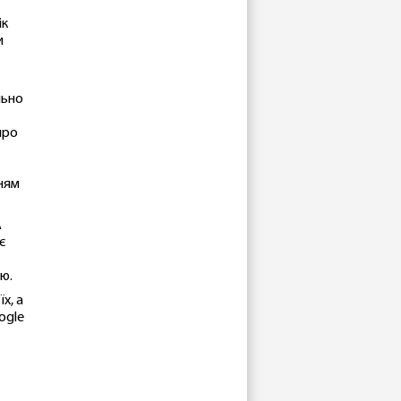
ік
и
льно
про
нням
A
є
ію.
х, а
ogle