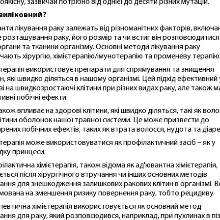
оякісну, зазвичай потрібно від однієї до десяти різних мутацій.
 виліковний?
анти лікування раку залежать від різноманітних факторів, включ
е розташування раку, його розмір та чи встиг він розповсюдитися
 органи та тканини організму. Основні методи лікування раку
чають хірургію, хімієтерапію/імунотерапію та променеву терапію
єтерапія використовує препарати для спрямування та знищення
ин, які швидко діляться в нашому організмі. Цей підхід ефективний 
ві на швидкозростаючі клітини при різних видах раку, але також м
тивні побічні ефекти.
акож впливає на здорові клітини, які швидко діляться, такі як вол
літини оболонок нашої травної системи. Це може призвести до
рених побічних ефектів, таких як втрата волосся, нудота та діаре
єтерапія може використовуватися як профілактичний засіб – як у
дку принцеси.
ілактична хімієтерапія, також відома як ад'ювантна хімієтерапія,
ється після хірургічного втручання чи інших основних методів
вання для знешкодження залишкових ракових клітин в організмі. 
мована на зменшення ризику повернення раку, тобто рецидиву.
певтична хімієтерапія використовується як основний метод
вання для раку, який розповсюдився, наприклад, при пухлинах в піз