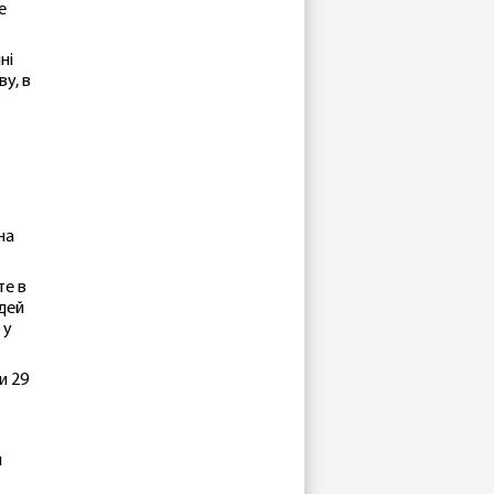
е
ні
ву, в
на
те в
юдей
 у
и 29
й