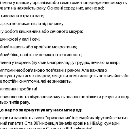
і зміни у вашому організмі або симптоми-попередження можуть
вати на наявність раку. Основні серед них, але не всі:
тивована втрата ваги;
, яка не зникає після відпочинку;
и у роботі кишківника або сечового міхура;
ки крові у калі і сечі;
ійний кашель або кров'яне мокротиння;
йний біль, навіть не великої інтенсивності;
лення утворень (пухлин), наприклад, у грудях, яєчках чи шкірі.
имптоми необов'язково пов'язані з раком. Але важливо
онсультуватися з лікарем, якщо ви помітили щось незвичайне аб
е постійні симптоми, які не зникають.
и повинні зробити!
є виявлення та лікування можуть значно поліпшити результати д
тьох типів раку.
о варто звернути увагу насамперед:
вірити наявність таких "прихованих" інфекцій як вірусний гепатит 
сний гепатит C та ВІЛ-інфекція (аналіз крові на HBsAg, сумарні