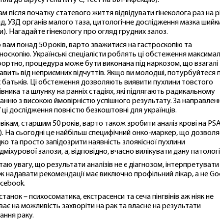
іла до вірусу гепатиту С, тест на ВІЛ-інфекцію).
ам після початку статевого життя відвідувати гінеколога раз на р
яд, УЗД органів малого таза, цитологічне дослідження мазка шийк
и). Нагадайте гінекологу про огляд грудних залоз.
 вам понад 50 років, варто зважитися на гастроскопію та
носкопію. Українські спеціалісти роблять ці обстеження максима
ортно, процедура може бути виконана під наркозом, що взагалі
авить від неприємних відчуттів. Якщо ви молодші, потурбуйтеся 
х батьків. Ці обстеження дозволяють виявити пухлини товстого
івника та шлунку на ранніх стадіях, які підлягають радикальному
ванню з високою ймовірністю успішного результату. За направле
 ці дослідження повністю безкоштовні для українців.
вікам, старшим 50 років, варто також зробити аналіз крові на PS
). На сьогодні це найбільш специфічний онко-маркер, що дозволя
ко та просто запідозрити наявність злоякісної пухлини
дміхурової залози, а, відповідно, вчасно вилікувати дану патолог
таю увагу, що результати аналізів не є діагнозом, інтерпретувати ї
ж надавати рекомендації має виключно профільний лікар, а не Go
acebook.
станок – психосоматика, екстрасенси та сеча пінгвінів аж ніяк не
ває на можливість захворіти на рак та власне на результати
вання раку.