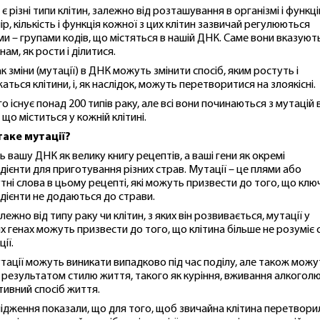
 є різні типи клітин, залежно від розташування в організмі і функці
ір, кількість і функція кожної з цих клітин зазвичай регулюються
ми – групами кодів, що містяться в нашій ДНК. Саме вони вказуют
нам, як рости і ділитися.
к зміни (мутації) в ДНК можуть змінити спосіб, яким ростуть і
аться клітини, і, як наслідок, можуть перетворитися на злоякісні.
го існує понад 200 типів раку, але всі вони починаються з мутацій 
 що міститься у кожній клітині.
аке мутації?
ть вашу ДНК як велику книгу рецептів, а ваші гени як окремі
едієнти для приготування різних страв. Мутації – це плями або
утні слова в цьому рецепті, які можуть призвести до того, що клю
едієнти не додаються до страви.
ежно від типу раку чи клітин, з яких він розвивається, мутації у
х генах можуть призвести до того, що клітина більше не розуміє 
ії.
утації можуть виникати випадково під час поділу, але також можу
 результатом стилю життя, такого як куріння, вживання алкоголю
тивний спосіб життя.
ідження показали, що для того, щоб звичайна клітина перетвори