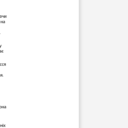
аючи
 на
.
у
ає
осся
я.
Вона
ніх