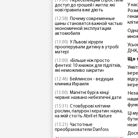
(19:00)
Переселенцям спростили
У нас
доступ до грошей і житла: які
нові правила вже діють
Розм
гена
(12:58)
Почему современные
кліти
шины становятся важной частью
экономичной эксплуатации
Одна
автомобиля
множ
(13:00)
У Львові хірурги
Усьо
прооперували дитину в утробі
ДНК,
матері
Що т
(13:00)
«Більше ніж просто
фентезі: 10 книжок для підлітків,
Уяві
які неможливо закрити»
інгр
відс
(12:46)
Бейлинсон - ведущая
клиника Израиля
інгр
(13:00)
Магнітні бурі в кінці
Незал
червня: названо небезпечні дати
наши
функц
(15:31)
Стовбурові клітини
рослин, гіалурон і кератин: наука,
Ці м
на якій стоїть Abril et Nature
бути
(15:21)
Частотные
неак
преобразователи Danfoss
Досл