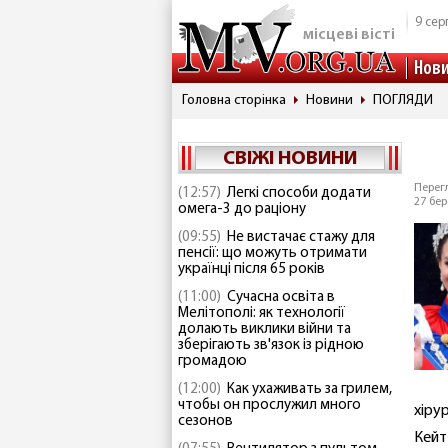
9 сер
місцеві вісті
Нов
Головна сторінка
Новини
ПОГЛЯДИ
СВІЖІ НОВИНИ
Перегл
(12:57)
Легкі способи додати
27 бер
омега-3 до раціону
(09:55)
Не вистачає стажу для
пенсії: що можуть отримати
українці після 65 років
(11:00)
Сучасна освіта в
Мелітополі: як технології
долають виклики війни та
зберігають зв'язок із рідною
громадою
(12:00)
Как ухаживать за грилем,
чтобы он прослужил много
хірур
сезонов
Кейт