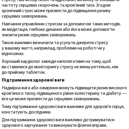
стресу, такі як кортизол та адреналін, які можуть збільшити
частоту серцевих скорочень та кров’яний тиск. Згодом
хронічний стрес може призвести до підвищення ризику
серцевих захворювань.
Навчання управлінню стресом за допомогою таких методів,
як медитація, глибоке дихання або йога може допомогти
знизити ризик серцевих захворювань.
Також важливо визначити та усунути джерела стресу
у вашому житті, наприклад, проблеми на роботі чи у
відносинах.
Хороший кардіолог завжди наполягатиме на тому, щоб
ви ставилися до моніторингу стресу не менш ретельно, ніж
до прийому таблеток.
Підтримання здорової ваги
Надмірна вага або ожиріння можуть підвищити ризик високого
кров’яного тиску, підвищеного рівня холестерину та діабету —
все це може призвести до серцевих захворювань.
Тому підтримання здорової ваги важливе для здоров’я серця,
констатують дослідники.
Для підтримання здорової ваги важливо дотримуватися
здорового харчування та виконувати фізичні вправи.