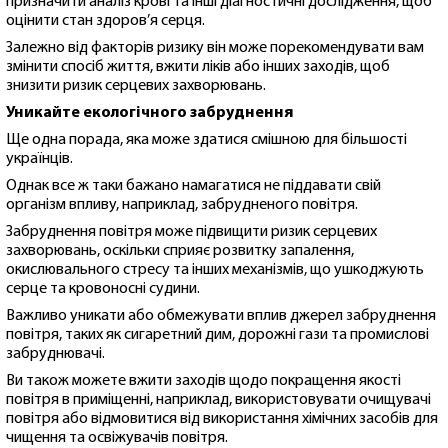
призначити аналіз крові та інші діагностичні дослідження, щоб
оцінити стан здоров’я серця.
Залежно від факторів ризику він може порекомендувати вам
змінити спосіб життя, вжити ліків або інших заходів, щоб
знизити ризик серцевих захворювань.
Уникайте екологічного забруднення
Ще одна порада, яка може здатися смішною для більшості
українців.
Однак все ж таки бажано намагатися не піддавати свій
організм впливу, наприклад, забрудненого повітря.
Забруднення повітря може підвищити ризик серцевих
захворювань, оскільки сприяє розвитку запалення,
окислювального стресу та інших механізмів, що ушкоджують
серце та кровоносні судини.
Важливо уникати або обмежувати вплив джерел забруднення
повітря, таких як сигаретний дим, дорожні гази та промислові
забруднювачі.
Ви також можете вжити заходів щодо покращення якості
повітря в приміщенні, наприклад, використовувати очищувачі
повітря або відмовитися від використання хімічних засобів для
чищення та освіжувачів повітря.