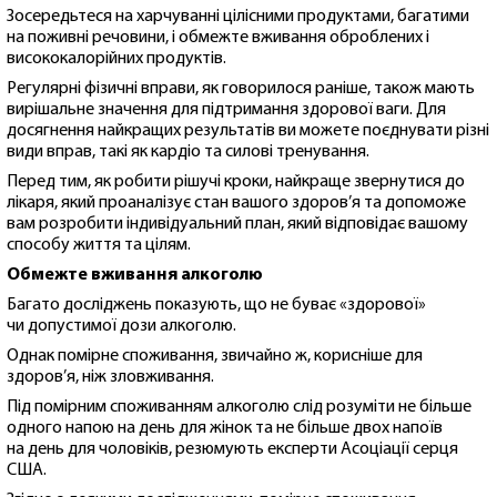
Зосередьтеся на харчуванні цілісними продуктами, багатими
на поживні речовини, і обмежте вживання оброблених і
висококалорійних продуктів.
Регулярні фізичні вправи, як говорилося раніше, також мають
вирішальне значення для підтримання здорової ваги. Для
досягнення найкращих результатів ви можете поєднувати різні
види вправ, такі як кардіо та силові тренування.
Перед тим, як робити рішучі кроки, найкраще звернутися до
лікаря, який проаналізує стан вашого здоров’я та допоможе
вам розробити індивідуальний план, який відповідає вашому
способу життя та цілям.
Обмежте вживання алкоголю
Багато досліджень показують, що не буває «здорової»
чи допустимої дози алкоголю.
Однак помірне споживання, звичайно ж, корисніше для
здоров’я, ніж зловживання.
Під помірним споживанням алкоголю слід розуміти не більше
одного напою на день для жінок та не більше двох напоїв
на день для чоловіків, резюмують експерти Асоціації серця
США.