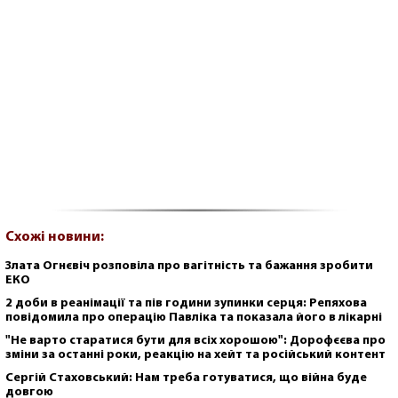
Схожі новини:
Злата Огнєвіч розповіла про вагітність та бажання зробити
ЕКО
2 доби в реанімації та пів години зупинки серця: Репяхова
повідомила про операцію Павліка та показала його в лікарні
"Не варто старатися бути для всіх хорошою": Дорофєєва про
зміни за останні роки, реакцію на хейт та російський контент
Сергій Стаховський: Нам треба готуватися, що війна буде
довгою