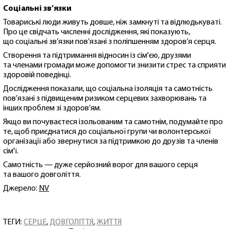
Соціальні зв’язки
Товариські люди живуть довше, ніж замкнуті та відлюдькуваті.
Про це свідчать численні дослідження, які показують,
що соціальні зв’язки пов’язані з поліпшенням здоров’я серця.
Створення та підтримання відносин із сім'єю, друзями
та членами громади може допомогти знизити стрес та сприяти
здоровій поведінці.
Дослідження показали, що соціальна ізоляція та самотність
пов’язані з підвищеним ризиком серцевих захворювань та
інших проблем зі здоров’ям.
Якщо ви почуваєтеся ізольованим та самотнім, подумайте про
те, щоб приєднатися до соціальної групи чи волонтерської
організації або звернутися за підтримкою до друзів та членів
сім'ї.
Самотність — дуже серйозний ворог для вашого серця
та вашого довголіття.
Джерело:
NV
ТЕГИ:
СЕРЦЕ
,
ДОВГОЛІТТЯ
,
ЖИТТЯ