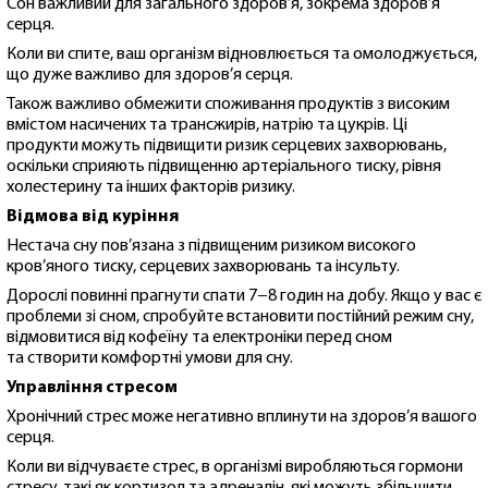
Сон важливий для загального здоров’я, зокрема здоров’я
серця.
Коли ви спите, ваш організм відновлюється та омолоджується,
що дуже важливо для здоров’я серця.
Також важливо обмежити споживання продуктів з високим
вмістом насичених та трансжирів, натрію та цукрів. Ці
продукти можуть підвищити ризик серцевих захворювань,
оскільки сприяють підвищенню артеріального тиску, рівня
холестерину та інших факторів ризику.
Відмова від куріння
Нестача сну пов’язана з підвищеним ризиком високого
кров’яного тиску, серцевих захворювань та інсульту.
Дорослі повинні прагнути спати 7−8 годин на добу. Якщо у вас є
проблеми зі сном, спробуйте встановити постійний режим сну,
відмовитися від кофеїну та електроніки перед сном
та створити комфортні умови для сну.
Управління стресом
Хронічний стрес може негативно вплинути на здоров’я вашого
серця.
Коли ви відчуваєте стрес, в організмі виробляються гормони