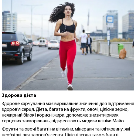
Здорова дієта
Здорове харчування має вирішальне значення для підтримання
здоров’я серця. Дієта, багата на фрукти, овочі, цілісне зерно,
нежирний білок і корисні жири, допоможе знизити ризик
серцевих захворювань, підкреслюють медики клініки Майо.
Фрукти та овочі багаті на вітаміни, мінерали та клітковину, які
необхідні для здоров’я серця. Цілісні зерна також багаті