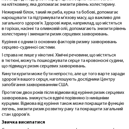
на клітковину, яка допомагає знизити рівень холестерину.
Нежирний білок, такий як риба, курка та бобові, допомагає
нарощувати та підтримувати м’язову масу, що важливо для
загального здоров’я. Здорові жири, наприклад, що містяться
в горіхах, насінні та оливковій олії, допомагають знизити рівень
холестерину і зменшити ризик серцевих захворювань.
Куріння є одним із основних факторів ризику захворювань
серцево-судинної системи.
І справа не лише у нікотині. Хімічні речовини, що містяться
в тютюні, можуть пошкоджувати серце та кровоносні судини,
що підвищує ризик серцевих захворювань.
Кинути курити може бути непросто, але це того варте заради
здоров’я вашого серця, наголошують дослідники Центру
запобігання захворюванням США.
Протягом двох років після відмови від куріння ризик серцевих
захворювань знижується вдвічі порівняно із нинішніми
курцями. Відмова від куріння також може покращити функцію
легень, знизити ризик розвитку раку та покращити загальний
стан здоров’я.
Звичка висипатися