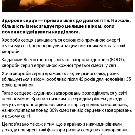
Здорове серце — прямий шлях до довголіття. На жаль,
більшість із нас згадує про це лише з віком, коли
починає відвідувати кардіолога.
Хвороби серця залишаються основною причиною смерті
в усьому світі, перевершуючи за цим показником рак та інші
хвороби.
За даними Всесвітньої організації охорони здоров’я (ВООЗ),
хвороби серця є причиною кожної третьої смерті у світі.
Хоча хвороби серця вражають людей різного віку, ризик
збільшується з віком, особливо після 45 років для чоловіків і 55
років для жінок.
Тягар серцево-судинних захворювань розподіляється у світі
нерівномірно. Країни з низьким та середнім рівнем доходу
несуть непропорційно великий тягар серцевих захворювань,
на них припадає понад 80% смертей від серцевих захворювань
у всьому світі.
Це пов’язано також з тим, що в країнах з нижчими рівнями
доходу поширені такі фактори ризику серцевих захворювань