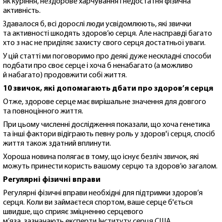
як куріння, нездорове харчування і недостатня фізична
активність.
Здавалося б, всі дорослі люди усвідомлюють, які звички
та активності шкодять здоров’ю серця. Але насправді багато
хто з нас не приділяє захисту свого серця достатньої уваги.
У цій статті ми поговоримо про деякі дуже нескладні способи
подбати про своє серце і хоча б ненабагато (а можливо
й набагато) продовжити собі життя.
10 звичок, які допомагають дбати про здоров’я серця
Отже, здорове серце має вирішальне значення для довгого
та повноцінного життя.
При цьому численні дослідження показали, що хоча генетика
та інші фактори відіграють певну роль у здоров'ї серця, спосіб
життя також здатний вплинути.
Хороша новина полягає в тому, що існує безліч звичок, які
можуть принести користь вашому серцю та здоров’ю загалом.
Регулярні фізичні вправи
Регулярні фізичні вправи необхідні для підтримки здоров’я
серця. Коли ви займаєтеся спортом, ваше серце б'ється
швидше, що сприяє зміцненню серцевого
м’яза, зазначають експерти Інституту серця США.