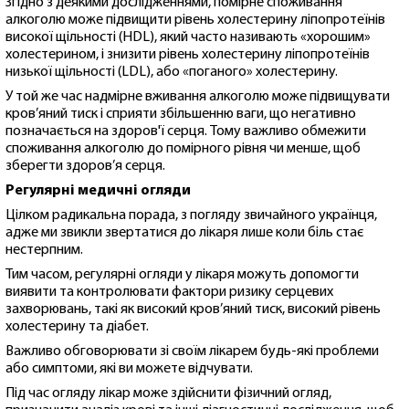
Згідно з деякими дослідженнями, помірне споживання
алкоголю може підвищити рівень холестерину ліпопротеїнів
високої щільності (HDL), який часто називають «хорошим»
холестерином, і знизити рівень холестерину ліпопротеїнів
низької щільності (LDL), або «поганого» холестерину.
У той же час надмірне вживання алкоголю може підвищувати
кров’яний тиск і сприяти збільшенню ваги, що негативно
позначається на здоров'ї серця. Тому важливо обмежити
споживання алкоголю до помірного рівня чи менше, щоб
зберегти здоров’я серця.
Регулярні медичні огляди
Цілком радикальна порада, з погляду звичайного українця,
адже ми звикли звертатися до лікаря лише коли біль стає
нестерпним.
Тим часом, регулярні огляди у лікаря можуть допомогти
виявити та контролювати фактори ризику серцевих
захворювань, такі як високий кров’яний тиск, високий рівень
холестерину та діабет.
Важливо обговорювати зі своїм лікарем будь-які проблеми
або симптоми, які ви можете відчувати.
Під час огляду лікар може здійснити фізичний огляд,