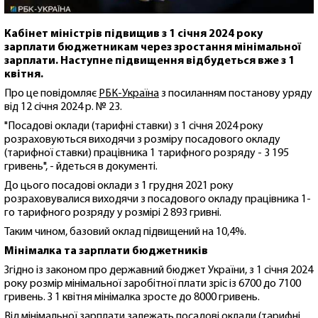
Кабінет міністрів підвищив з 1 січня 2024 року
зарплати бюджетникам через зростання мінімальної
зарплати. Наступне підвищення відбудеться вже з 1
квітня.
Про це повідомляє
РБК-Україна
з посиланням постанову уряду
від 12 січня 2024 р. № 23.
"Посадові оклади (тарифні ставки) з 1 січня 2024 року
розраховуються виходячи з розміру посадового окладу
(тарифної ставки) працівника 1 тарифного розряду - 3 195
гривень", - йдеться в документі.
До цього посадові оклади з 1 грудня 2021 року
розраховувалися виходячи з посадового окладу працівника 1-
го тарифного розряду у розмірі 2 893 гривні.
Таким чином, базовий оклад підвищений на 10,4%.
Мінімалка та зарплати бюджетників
Згідно із законом про державний бюджет України, з 1 січня 2024
року розмір мінімальної заробітної плати зріс із 6700 до 7100
гривень. З 1 квітня мінімалка зросте до 8000 гривень.
Від мінімальної зарплати залежать посадові оклади (тарифні