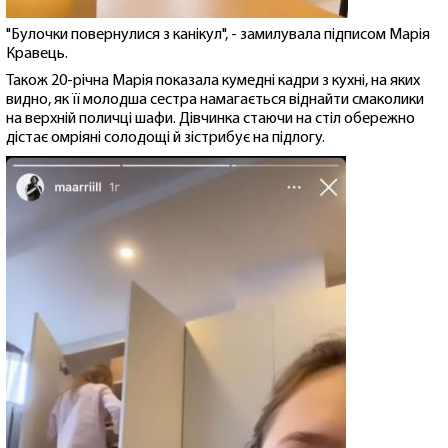
"Булочки повернулися з канікул", - замилувала підписом Марія
Кравець.
Також 20-річна Марія показала кумедні кадри з кухні, на яких
видно, як її молодша сестра намагається віднайти смаколики
на верхній поличці шафи. Дівчинка стаючи на стіл обережно
дістає омріяні солодощі й зістрибує на підлогу.