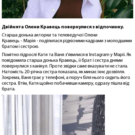
Двійнята Олени Кравець повернулися з відпочинку.
Старша донька акторки та телеведучої Олени
Кравець - Марія - поділилася рідкісними кадрами з молодшими
братом і сестрою.
Помітно підрослі Катя та Ваня з'явилися в Instagram у Марії. Як
повідомила старша донька Кравець, її брат і сестра днями
повернулися з канікул. Проте звідки саме вказувати не стала.
Натомість 20-річна сестра показала, як минає їхнє дозвілля.
Зокрема, Ваня грає у телефоні, а поруч біля нього сидить його
сестра. Втім, Катя щойно побачивши камеру, одразу пішла від
брата.