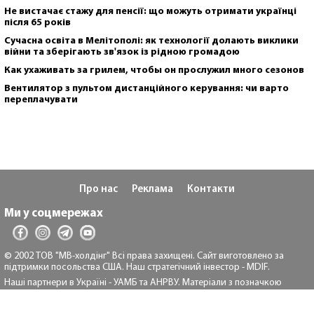
Не вистачає стажу для пенсії: що можуть отримати українці
після 65 років
Сучасна освіта в Мелітополі: як технології долають виклики
війни та зберігають зв'язок із рідною громадою
Как ухаживать за грилем, чтобы он прослужил много сезонов
Вентилятор з пультом дистанційного керування: чи варто
переплачувати
Про нас
Реклама
Контакти
Ми у соцмережах
© 2002 ТОВ "МВ-холдінг" Всі права захищені. Сайт виготовлено за
підтримки посольства США. Наш стратегічний інвестор - MDIF.
Наші партнери в Україні - УАМБ та АНРВУ. Матеріали з позначкою
"Реклама" та "*" розміщуються на правах реклами.