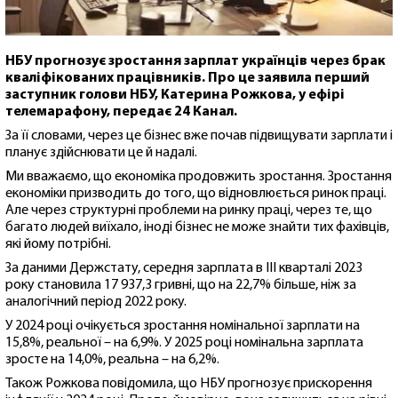
НБУ прогнозує зростання зарплат українців через брак
кваліфікованих працівників. Про це заявила перший
заступник голови НБУ, Катерина Рожкова, у ефірі
телемарафону, передає 24 Канал.
За її словами, через це бізнес вже почав підвищувати зарплати і
планує здійснювати це й надалі.
Ми вважаємо, що економіка продовжить зростання. Зростання
економіки призводить до того, що відновлюється ринок праці.
Але через структурні проблеми на ринку праці, через те, що
багато людей виїхало, іноді бізнес не може знайти тих фахівців,
які йому потрібні.
За даними Держстату, середня зарплата в ІІІ кварталі 2023
року становила 17 937,3 гривні, що на 22,7% більше, ніж за
аналогічний період 2022 року.
У 2024 році очікується зростання номінальної зарплати на
15,8%, реальної – на 6,9%. У 2025 році номінальна зарплата
зросте на 14,0%, реальна – на 6,2%.
Також Рожкова повідомила, що НБУ прогнозує прискорення