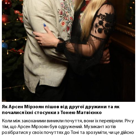
Як Арсен Мірзоян пішов від другої дружини та як
почалися їхні стосунки з Тонею Матвієнко
Коли між закоханими виникли почуття, вони їх перевіряли. Річ у
тім, що Арсен Мірзоян був одружений. Музикант хотів
розібратися у своїх почуттях до Тоні та зрозуміти, чи це дійсно