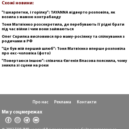
Схожі новини:
"І шкарпетки, і горілку": TAYANNA відверто розповіла, як
возила з мамою контрабанду
Тоня Матвієнко розсекретила, де перебувають її рідні брати
під час війни і чим вони займаються
Олег Скрипка висловився про маму-росіянку та спілкування з
родичами в РФ
"Це був мій перший шлюб": Тоня Матвієнко вперше розповіла
про екс-чоловіка (фото)
"Повертаюся іншою": співачка Євгенія Власова пояснила, чому
зникла зі сцени на роки
Про нас
Реклама
Контакти
Ми у соцмережах