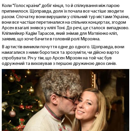
Коли "Голос країни" добіг кінця, то й спілкування між парою
припинилося. Щоправда, доля їх почала все частіше зводити
разом. Спочатку вони вирушили у спільний тур містами України,
вони все частіше перетиналися на спільних концертах, згодом
Арсен взагалі знявся у кліпі Тоні. До речі, це сталося випадково.
Кліпмейкер Кадім Тарасов, який знімав для Матвієнко кліп,
заявив, що хоче бачити в головній ролі Мірзояна.
В артистів виникли почуття одне до одного. Щоправда, вони
намагалися з ними боротися та зрозуміти, чи дійсно варто
спробувати. Річ у тім, що Арсен Мірзоян на той час був
одружений та виховував з першою дружиною двох синів.