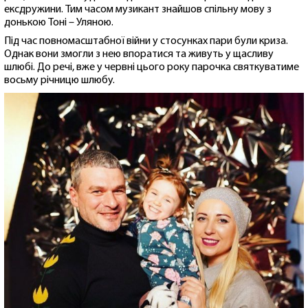
ексдружини. Тим часом музикант знайшов спільну мову з
донькою Тоні – Уляною.
Під час повномасштабної війни у стосунках пари були криза.
Однак вони змогли з нею впоратися та живуть у щасливу
шлюбі. До речі, вже у червні цього року парочка святкуватиме
восьму річницю шлюбу.