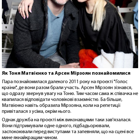
Як Тоня Матвієнко та Арсен Мірзоян познайомилися
Пара познайомилася далекого 2011 року на проєкті "Голос
країни", де вони разом брали участь. Арсен Мірзоян зізнався,
що одразу звернув увагу на Тоню. Тим часом сама ж співачка не
квапилася відповідати чоловікові взаємністю. Ба більше,
Матвієнко навіть образила Мірзояна, коли на репетиції
привіталася з усіма, окрім нього.
Однак дружба на проєкті між виконавцями таки зав'язалася.
Вони підтримували одне одного, підбадьорювали,
заспокоювали перед виступами та запевняли, що на сцені все
мине якнайкращим чином.