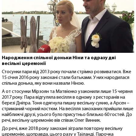
Народження спільної доньки Ніни та одразу дві
весільні церемонії
Стосунки пари від 2013 року почали стрімко розвиватися. Вже
15 січня 2016 року закохані стали батьками. У них народилася
спільна донька, яку вони назвали Ніною.
А от стосунки Мірзоян та Матвієнко узаконили лише 15 червня
2017 року. Пара відгуляла весілля в одному з ресторанів на
березі Дніпра. Тоня одягнула пишну весільну сукню, а Арсен –
стриманий чорний костюм. На весілля закоханих прийшли лише
найближчі друзі, усього було присутньо близько 60 гостей. До
речі, весільну церемонію вів співак Олег Винник.
До речі, вже 2018 року закохані зіграли повторну весільну
церемонію, щоправда, цього разу у Таїланді. Парочка