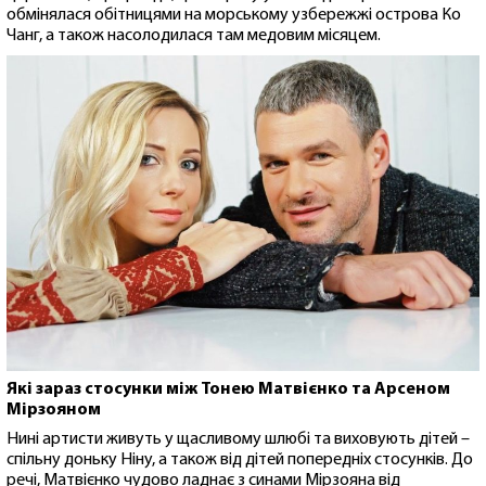
обмінялася обітницями на морському узбережжі острова Ко
Чанг, а також насолодилася там медовим місяцем.
Які зараз стосунки між Тонею Матвієнко та Арсеном
Мірзояном
Нині артисти живуть у щасливому шлюбі та виховують дітей –
спільну доньку Ніну, а також від дітей попередніх стосунків. До
речі, Матвієнко чудово ладнає з синами Мірзояна від