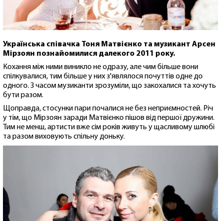
Українська співачка Тоня Матвієнко та музикант Арсен
Мірзоян познайомилися далекого 2011 року.
Кохання між ними виникло не одразу, але чим більше вони
спілкувалися, тим більше у них з'являлося почуттів одне до
одного. З часом музиканти зрозуміли, що закохалися та хочуть
бути разом.
Щоправда, стосунки пари почалися не без неприємностей. Річ
у тім, що Мірзоян заради Матвієнко пішов від першої дружини.
Тим не менш, артисти вже сім років живуть у щасливому шлюбі
та разом виховують спільну доньку.