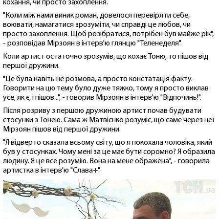
кохання, чи просто захоплення.
"Коли між нами виник роман, довелося перевіряти себе,
воювати, намагатися зрозуміти, чи справді це любов, чи
просто захоплення. Щоб розібратися, потрібен був майже рік",
- розповідав Мірзоян в інтерв'ю глянцю "Теленеделя".
Коли артист остаточно зрозумів, що кохає Тоню, то пішов від
першої дружини.
"Це була навіть не розмова, а просто констатація факту.
Говорити на цю тему було дуже тяжко, тому я просто виклав
усе, як є, і пішов...", - говорив Мірзоян в інтерв'ю "Відпочинь!".
Після розриву з першою дружиною артист почав будувати
стосунки з Тонею. Сама ж Матвієнко розуміє, що саме через неї
Мірзоян пішов від першої дружини.
"Я відверто сказала всьому світу, що я покохала чоловіка, який
був у стосунках. Чому мені за це має бути соромно? Я образила
людину. Я це все розумію. Вона на мене ображена", - говорила
артистка в інтерв'ю "Слава+".