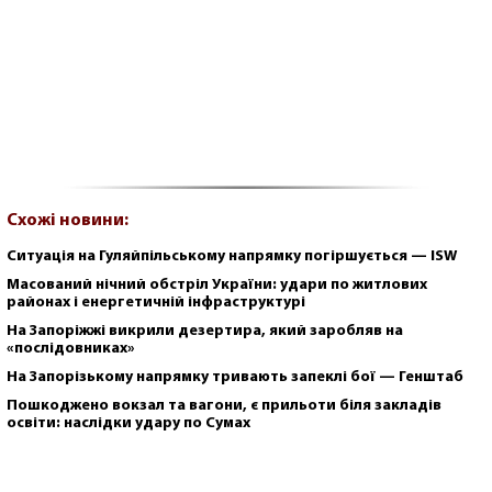
Схожі новини:
Ситуація на Гуляйпільському напрямку погіршується — ISW
Масований нічний обстріл України: удари по житлових
районах і енергетичній інфраструктурі
На Запоріжжі викрили дезертира, який заробляв на
«послідовниках»
На Запорізькому напрямку тривають запеклі бої — Генштаб
Пошкоджено вокзал та вагони, є прильоти біля закладів
освіти: наслідки удару по Сумах