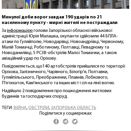
Минулої доби ворог завдав 190 ударів по 21
населеному пункту - мирні жителі не постраждали
За
інформацією
голови Запорізької обласної військової
адміністрації Юрія Малашка, окупанти здійснили 44 БПЛА-
атаки по Гуляйполю, Новодарівці, Новоандріївці, Червоному,
Малій Токмачці, Роботиному, Полтавці, Левадному та
Новоданилівці, 5 РСЗВ-обстрілів Малої Токмачки, а також
авіаційний удар по Оріхову.
Повідомляється, що140 артобстрілів прийшлися по території
Оріхова, Залізничного, Чарівного, Білогір'я, Полтавки,
Гуляйпільського, Преображенки, Плавнів, Лобкового,
П'ятихаток, Кам'янського та інших міст і сіл на лінії вогню.
Надійшло 2 повідомлення про пошкодження житлових
будинків та господарчих споруд.
ТЕГИ:
ВІЙНА
,
ОБСТРІЛИ
,
ЗАПОРІЗЬКА ОБЛАСТЬ
Поділитися у соцмережах: