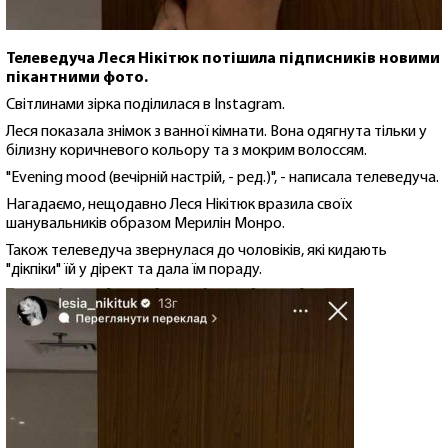
Телеведуча Леся Нікітюк потішила підписників новими
пікантними фото.
Світлинами зірка поділилася в Instagram.
Леся показала знімок з ванної кімнати. Вона одягнута тільки у
білизну коричневого кольору та з мокрим волоссям.
"Evening mood (вечірній настрій, - ред.)", - написала телеведуча.
Нагадаємо, нещодавно Леся Нікітюк вразила своїх
шанувальників образом Мерилін Монро.
Також телеведуча звернулася до чоловіків, які кидають
"дікпіки" їй у дірект та дала їм пораду.