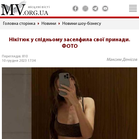
місцеві вісті
Головна сторінка
Новини
Новини шоу-бізнесу
Нікітюк у спідньому заселфила свої принади.
ФОТО
Переглядів: 810
Максим Денісов
10 грудня 2023 17:34