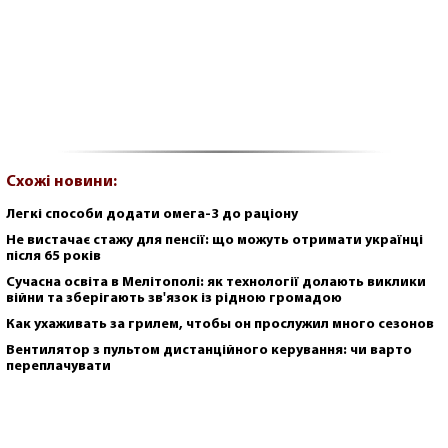
Схожі новини:
Легкі способи додати омега-3 до раціону
Не вистачає стажу для пенсії: що можуть отримати українці
після 65 років
Сучасна освіта в Мелітополі: як технології долають виклики
війни та зберігають зв'язок із рідною громадою
Как ухаживать за грилем, чтобы он прослужил много сезонов
Вентилятор з пультом дистанційного керування: чи варто
переплачувати