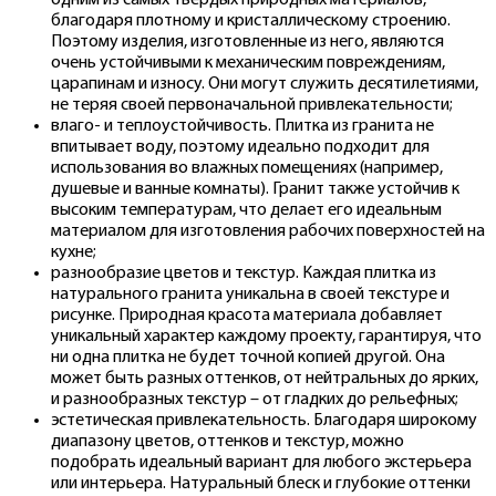
благодаря плотному и кристаллическому строению.
Поэтому изделия, изготовленные из него, являются
очень устойчивыми к механическим повреждениям,
царапинам и износу. Они могут служить десятилетиями,
не теряя своей первоначальной привлекательности;
влаго- и теплоустойчивость. Плитка из гранита не
впитывает воду, поэтому идеально подходит для
использования во влажных помещениях (например,
душевые и ванные комнаты). Гранит также устойчив к
высоким температурам, что делает его идеальным
материалом для изготовления рабочих поверхностей на
кухне;
разнообразие цветов и текстур. Каждая плитка из
натурального гранита уникальна в своей текстуре и
рисунке. Природная красота материала добавляет
уникальный характер каждому проекту, гарантируя, что
ни одна плитка не будет точной копией другой. Она
может быть разных оттенков, от нейтральных до ярких,
и разнообразных текстур – от гладких до рельефных;
эстетическая привлекательность. Благодаря широкому
диапазону цветов, оттенков и текстур, можно
подобрать идеальный вариант для любого экстерьера
или интерьера. Натуральный блеск и глубокие оттенки