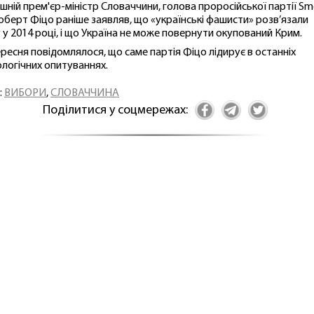
шній прем'єр-міністр Словаччини, голова проросійської партії Sm
оберт Фіцо раніше заявляв, що «українські фашисти» розв’язали
у у 2014 році, і що Україна не може повернути окупований Крим.
ересня повідомлялося, що саме партія Фіцо лідирує в останніх
ологічних опитуваннях.
:
ВИБОРИ
,
СЛОВАЧЧИНА
Поділитися у соцмережах: