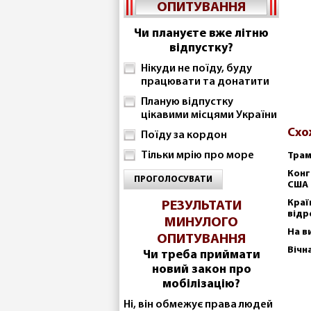
ОПИТУВАННЯ
Чи плануєте вже літню
відпустку?
Нікуди не поїду, буду
працювати та донатити
Планую відпустку
цікавими місцями України
Схо
Поїду за кордон
Тільки мрію про море
Трам
Конг
ПРОГОЛОСУВАТИ
США
Краї
РЕЗУЛЬТАТИ
відр
МИНУЛОГО
На в
ОПИТУВАННЯ
Вічн
Чи треба приймати
новий закон про
мобілізацію?
Ні, він обмежує права людей