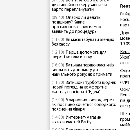
(07:55)
Вентилятор з пультом
дистанційного керування: чи
Reut
варто переплачувати
Як й
(09:40)
Опасно ли делать
Focu
подшивку? Какие
парт
противопоказания важно
выявить до процедуры
Друг
мовн
(11:00)
Як масштабувати агенцію
19,0
без хаосу
Reut
(12:10)
Перша допомога для
шерсті котика влітку
Укра
ліні
(16:00)
Батькам першокласників
виплатять допомогу до
Фіцо
навчального року: як отримати
праг
ліде
(11:20)
Затишок і турбота щодня:
новий погляд на комфортне
Оскі
життя у пансіонаті “Едем”
Reut
(15:00)
5 харчових звичок, через
пів 
які постійно хочеться солодкого:
екст
пояснення лікаря
Ще в
(14:00)
Интернет-магазин
гром
автозапчастей Partly
майб