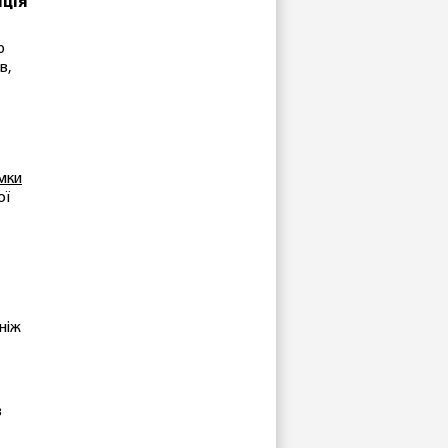
нція
ю
в,
имки
ої
ніж
з