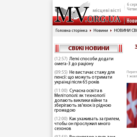
6 сер
Четве
місцеві вісті
Нов
Головна сторінка
Новини
НОВИНИ СВ
СВІЖІ НОВИНИ
(12:57)
Легкі способи додати
омега-3 до раціону
(09:55)
Не вистачає стажу для
Перегл
1 жовт
пенсії: що можуть отримати
українці після 65 років
(11:00)
Сучасна освіта в
Мелітополі: як технології
долають виклики війни та
зберігають зв'язок із рідною
громадою
(12:00)
Как ухаживать за грилем,
чтобы он прослужил много
сезонов