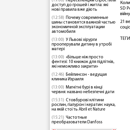
(19:00)
Переселенцям спростили
Коли
доступ до грошей і житла: які
SD Р
нові правила вже діють
війн
(12:58)
Почему современные
21 в
шины становятся важной частью
экономичной эксплуатации
соці
автомобиля
ТЕГИ
(13:00)
У Львові хірурги
прооперували дитину в утробі
матері
(13:00)
«Більше ніж просто
фентезі: 10 книжок для підлітків,
які неможливо закрити»
(12:46)
Бейлинсон - ведущая
клиника Израиля
(13:00)
Магнітні бурі в кінці
червня: названо небезпечні дати
(15:31)
Стовбурові клітини
рослин, гіалурон і кератин: наука,
на якій стоїть Abril et Nature
(15:21)
Частотные
преобразователи Danfoss