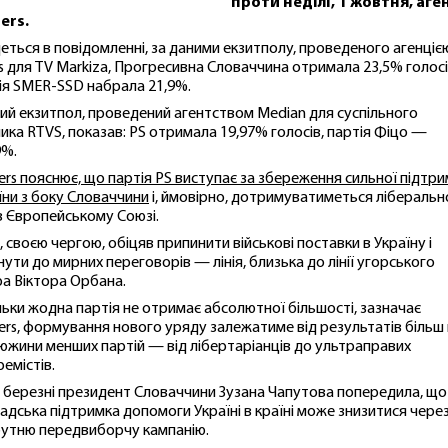
проти неділі, 1 жовтня, аге
ers.
деться в повідомленні, за даними екзитполу, проведеного агенціє
s для TV Markiza, Прогресивна Словаччина отримала 23,5% голосі
ія SMER-SSD набрала 21,9%.
ий екзитпол, проведений агентством Median для суспільного
ика RTVS, показав: PS отримала 19,97% голосів, партія Фіцо —
9%.
ers пояснює, що партія PS виступає за збереження сильної підтр
їни з боку Словаччини
і, ймовірно, дотримуватиметься ліберальн
ї в Європейському Союзі.
, своєю чергою, обіцяв припинити військові поставки в Україну і
нути до мирних переговорів — лінія, близька до лінії угорського
ра Віктора Орбана.
льки жодна партія не отримає абсолютної більшості, зазначає
ers, формування нового уряду залежатиме від результатів більш 
дюжини менших партій — від лібертаріанців до ультраправих
ремістів.
 березні президент Словаччини Зузана Чапутова попередила, що
адська підтримка допомоги Україні в країні може знизитися чере
утню передвиборчу кампанію.