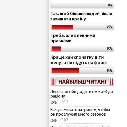
0%
Так, щоб більше людей пішли
захищати країну
35%
Треба, але з певними
правками
15%
Краще хай спочатку діти
депутатів підуть на фронт
45%
НАЙБІЛЬШ ЧИТАНІ
Легкі способи додати омега-3 до
раціону
517
Как ухаживать за грилем, чтобы
он прослужил много сезонов
367