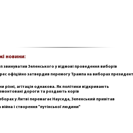
жі новини:
п звинуватив Зеленського у відмові проведення виборів
рес офіційно затвердив перемогу Трампа на виборах президен
ни різні, агітація однакова. Як політики відкривають
емонтовані дороги та роздають корів
иборах у Литві перемагає Науседа, Зеленський привітав
а війна і створення "путінської людини"