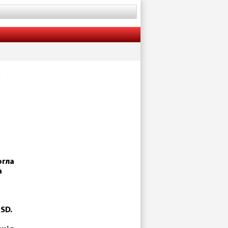
о
огла
а
SD.