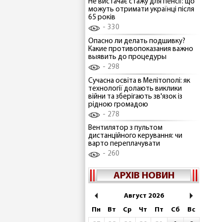
Не вистачає стажу для пенсії: що
можуть отримати українці після
65 років
330
Опасно ли делать подшивку?
Какие противопоказания важно
выявить до процедуры
298
Сучасна освіта в Мелітополі: як
технології долають виклики
війни та зберігають зв'язок із
рідною громадою
278
Вентилятор з пультом
дистанційного керування: чи
варто переплачувати
260
АРХІВ НОВИН
Август 2026
Пн
Вт
Ср
Чт
Пт
Сб
Вс