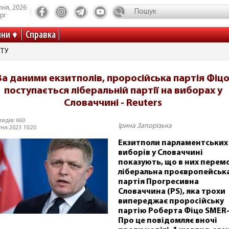
пня, 2026
рг
ини
Справка
ІТУ
За даними екзитполів, проросійська партія Фіц
поступається ліберальній партії на виборах у
Словаччині - Reuters
ядів: 660
Ірина Запорізька
ня 2023 10:20
Екзитполи парламентських
виборів у Словаччині
показують, що в них перем
ліберальна проєвропейськ
партія Прогресивна
Словаччина (PS), яка трохи
випереджає проросійську
партію Роберта Фіцо SMER-
Про це повідомляє вночі