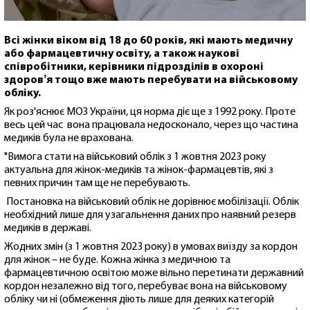
Всі жінки віком від 18 до 60 років, які мають медичну
або фармацевтичну освіту, а також наукові
співробітники, керівники підрозділів в охороні
здоровʼя тощо вже мають перебувати на військовому
обліку.
Як роз'яснює МОЗ України, ця норма діє ще з 1992 року. Проте
весь цей час вона працювала недосконало, через що частина
медиків була не врахована.
"Вимога стати на військовий облік з 1 жовтня 2023 року
актуальна для жінок-медиків та жінок-фармацевтів, які з
певних причин там ще не перебувають.
Постановка на військовий облік не дорівнює мобілізації. Облік
необхідний лише для узагальнення даних про наявний резерв
медиків в державі.
Жодних змін (з 1 жовтня 2023 року) в умовах виїзду за кордон
для жінок – не буде. Кожна жінка з медичною та
фармацевтичною освітою може вільно перетинати державний
кордон незалежно від того, перебуває вона на військовому
обліку чи ні (обмеження діють лише для деяких категорій