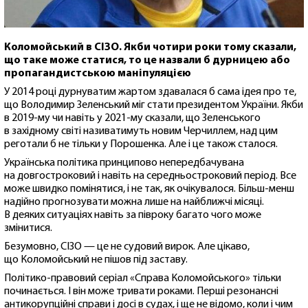
Коломойський в СІЗО. Якби чотири роки тому сказали,
що таке може статися, то це назвали б дурницею або
пропагандистською маніпуляцією
У 2014 році дурнуватим жартом здавалася б сама ідея про те,
що Володимир Зеленський міг стати президентом України. Якби
в 2019-му чи навіть у 2021-му сказали, що Зеленського
в західному світі називатимуть новим Черчиллем, над цим
реготали б не тільки у Порошенка. Але і це також сталося.
Українська політика принципово непередбачувана
на довгостроковий і навіть на середньостроковий період. Все
може швидко помінятися, і не так, як очікувалося. Більш-менш
надійно прогнозувати можна лише на найближчі місяці.
В деяких ситуаціях навіть за півроку багато чого може
змінитися.
Безумовно, СІЗО — це не судовий вирок. Але цікаво,
що Коломойський не пішов під заставу.
Політико-правовий серіал «Справа Коломойського» тільки
починається. І він може тривати роками. Перші резонансні
антикорупційні справи і досі в судах, і ще не відомо, коли і чим