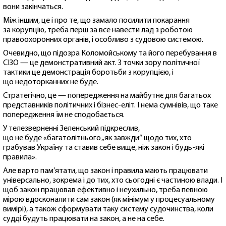
вони закінчаться.
Між іншим, це і про те, що замало посилити покарання
за корупцію, треба перш за все навести лад з роботою
правоохоронних органів, і особливо з судовою системою.
Очевидно, що підозра Коломойському та його перебування в
СІЗО — це демонстративний акт. З точки зору політичної
тактики це демонстрація боротьби з корупцією, і
що недоторканних не буде.
Стратегічно, це — попередження на майбутнє для багатьох
представників політичних і бізнес-еліт. І нема сумнівів, що таке
попередження їм не сподобається.
У телезверненні Зеленський підкреслив,
що не буде «багатолітнього „як завжди“ щодо тих, хто
грабував Україну та ставив себе вище, ніж закон і будь-які
правила».
Але варто пам’ятати, що закон і правила мають працювати
універсально, зокрема і до тих, хто сьогодні є частиною влади. І
щоб закон працював ефективно і неухильно, треба певною
мірою вдосконалити сам закон (як мінімум у процесуальному
вимірі), а також сформувати таку систему судочинства, коли
судді будуть працювати на закон, а не на себе.