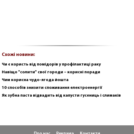
Схожі новини:
Чи є користь від помідорів у профілактиці раку
Навіщо "солити" свої городи – корисні поради
Чим корисна чудо-ягода йошта
10 способів знизити споживання електроенергії
Як зубна паста відвадить від капусти гусениць і слимаків
Про нас
Реклама
Контакти