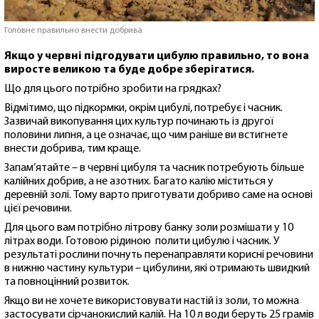
Головне правильно внести добрива
Якщо у червні підгодувати цибулю правильно, то вона
виросте великою та буде добре зберігатися.
Що для цього потрібно зробити на грядках?
Відмітимо, що підкормки, окрім цибулі, потребує і часник.
Зазвичай викопування цих культур починають із другої
половини липня, а це означає, що чим раніше ви встигнете
внести добрива, тим краще.
Запам’ятайте – в червні цибуля та часник потребують більше
калійних добрив, а не азотних. Багато калію міститься у
деревній золі. Тому варто приготувати добриво саме на основі
цієї речовини.
Для цього вам потрібно літрову банку золи розмішати у 10
літрах води. Готовою рідиною полити цибулю і часник. У
результаті рослини почнуть перенаправляти корисні речовини
в нижню частину культури – цибулини, які отримають швидкий
та повноцінний розвиток.
Якщо ви не хочете використовувати настій із золи, то можна
застосувати сірчанокислий калій. На 10 л води беруть 25 грамів