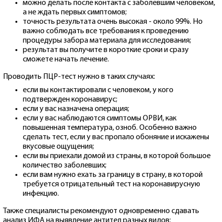
можно делать после контакта с заболевшим человеком,
а не ждать первых симптомов;
точность результата очень высокая - около 99%. Но
важно соблюдать все требования к проведению
процедуры забора материала для исследования;
результат вы получите в короткие сроки и сразу
сможете начать лечение.
Проводить ПЦР-тест нужно в таких случаях:
если вы контактировали с человеком, у кого
подтвержден коронавирус;
если у вас назначена операция;
если у вас наблюдаются симптомы ОРВИ, как
повышенная температура, озноб. Особенно важно
сделать тест, если у вас пропало обоняние и искажены
вкусовые ощущения;
если вы приехали домой из страны, в которой большое
количество заболевших;
если вам нужно ехать за границу в страну, в которой
требуется отрицательный тест на коронавирусную
инфекцию.
Также специалисты рекомендуют одновременно сдавать
анализ ИФА на выявление антител разных видов: