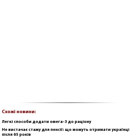
Схожі новини:
Легкі способи додати омега-3 до раціону
Не вистачає стажу для пенсії: що можуть отримати українці
після 65 років