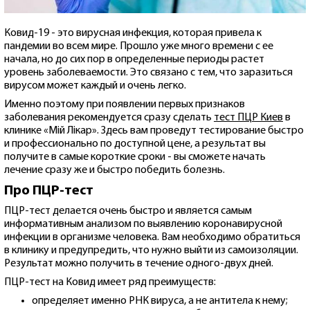
Ковид-19 - это вирусная инфекция, которая привела к
пандемии во всем мире. Прошло уже много времени с ее
начала, но до сих пор в определенные периоды растет
уровень заболеваемости. Это связано с тем, что заразиться
вирусом может каждый и очень легко.
Именно поэтому при появлении первых признаков
заболевания рекомендуется сразу сделать
тест ПЦР Киев
в
клинике «Мій Лікар». Здесь вам проведут тестирование быстро
и профессионально по доступной цене, а результат вы
получите в самые короткие сроки - вы сможете начать
лечение сразу же и быстро победить болезнь.
Про ПЦР-тест
ПЦР-тест делается очень быстро и является самым
информативным анализом по выявлению коронавирусной
инфекции в организме человека. Вам необходимо обратиться
в клинику и предупредить, что нужно выйти из самоизоляции.
Результат можно получить в течение одного-двух дней.
ПЦР-тест на Ковид имеет ряд преимуществ:
определяет именно РНК вируса, а не антитела к нему;