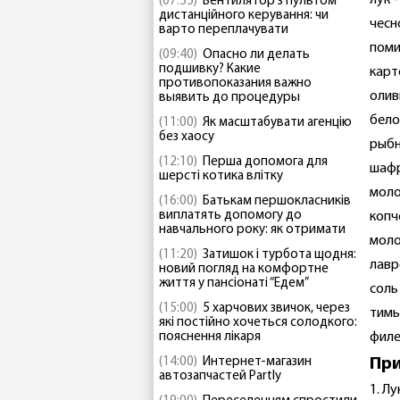
лук -
(07:55)
Вентилятор з пультом
дистанційного керування: чи
чесно
варто переплачувати
поми
(09:40)
Опасно ли делать
подшивку? Какие
карт
противопоказания важно
оливк
выявить до процедуры
бело
(11:00)
Як масштабувати агенцію
без хаосу
рыбн
(12:10)
Перша допомога для
шафр
шерсті котика влітку
молот
(16:00)
Батькам першокласників
виплатять допомогу до
копче
навчального року: як отримати
моло
(11:20)
Затишок і турбота щодня:
лавр
новий погляд на комфортне
життя у пансіонаті “Едем”
соль 
(15:00)
5 харчових звичок, через
тимь
які постійно хочеться солодкого:
пояснення лікаря
филе 
(14:00)
Интернет-магазин
При
автозапчастей Partly
1. Л