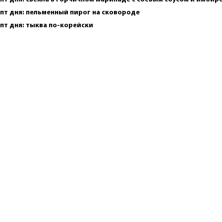
пт дня: пельменный пирог на сковороде
пт дня: тыква по-корейски