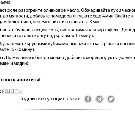
ными.
 кастрюле разогрейте оливковое масло. Обжаривайте лук и чеснок
н. до мягкости, добавьте помидоры и тушите еще 4 мин. Влейте к
ам белое вино, перемешайте и готовьте 2-3 мин.
обавьте бульон, специи, соль, листья тимьяна и картофель. Дове
ипения и готовьте рагу под крышкой 15 минут.
ыбу нарежьте крупными кубиками, выложите в кастрюлю и посоли
вьте 15-20 минут.
т.
По желанию в блюдо можно добавить морепродукты (креветк
ешки и мидии).
ятного аппетита!
:
РЕЦЕПТЫ
Поділитися у соцмережах: