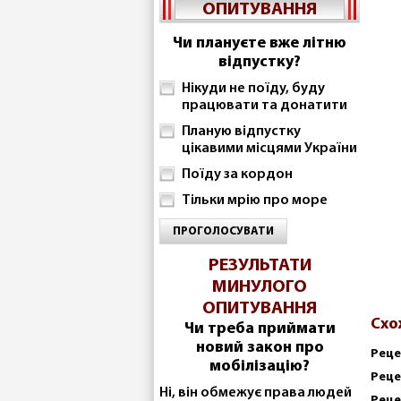
ОПИТУВАННЯ
Чи плануєте вже літню
відпустку?
Нікуди не поїду, буду
працювати та донатити
Планую відпустку
цікавими місцями України
Поїду за кордон
Тільки мрію про море
ПРОГОЛОСУВАТИ
РЕЗУЛЬТАТИ
МИНУЛОГО
ОПИТУВАННЯ
Схо
Чи треба приймати
новий закон про
Реце
мобілізацію?
Реце
Ні, він обмежує права людей
Реце