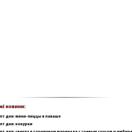
жі новини:
пт дня: мини-пиццы в лаваше
пт дня: кокурки
пт дня: свекла в горчичном маринаде с соевым соусом и имбир