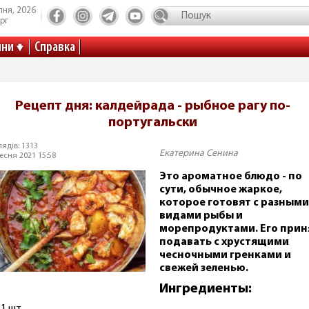
пня, 2026
рг
ини
Справка
Рецепт дня: калдейрада - рыбное рагу по-
португальски
ядів: 1313
Екатерина Сенина
есня 2021 15:58
Это ароматное блюдо - по
сути, обычное жаркое,
которое готовят с разными
видами рыбы и
морепродуктами. Его прин
подавать с хрустящими
чесночными гренками и
свежей зеленью.
Ингредиенты: