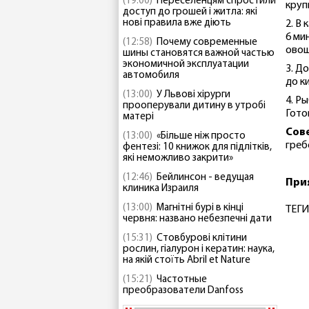
(19:00)
Переселенцям спростили
круп
доступ до грошей і житла: які
нові правила вже діють
2. В
6 ми
(12:58)
Почему современные
овощ
шины становятся важной частью
экономичной эксплуатации
3. Д
автомобиля
до к
(13:00)
У Львові хірурги
4. Р
прооперували дитину в утробі
Гото
матері
Сове
(13:00)
«Більше ніж просто
греб
фентезі: 10 книжок для підлітків,
які неможливо закрити»
(12:46)
Бейлинсон - ведущая
При
клиника Израиля
(13:00)
Магнітні бурі в кінці
ТЕГИ
червня: названо небезпечні дати
(15:31)
Стовбурові клітини
рослин, гіалурон і кератин: наука,
на якій стоїть Abril et Nature
(15:21)
Частотные
преобразователи Danfoss