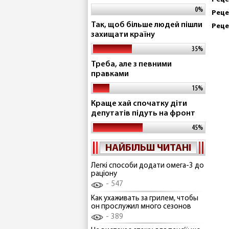
0%
Реце
Так, щоб більше людей пішли
Реце
захищати країну
35%
Треба, але з певними
правками
15%
Краще хай спочатку діти
депутатів підуть на фронт
45%
НАЙБІЛЬШ ЧИТАНІ
Легкі способи додати омега-3 до
раціону
547
Как ухаживать за грилем, чтобы
он прослужил много сезонов
389