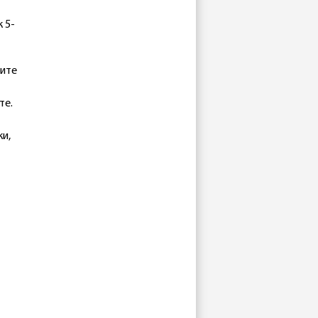
 5-
дите
те.
и,