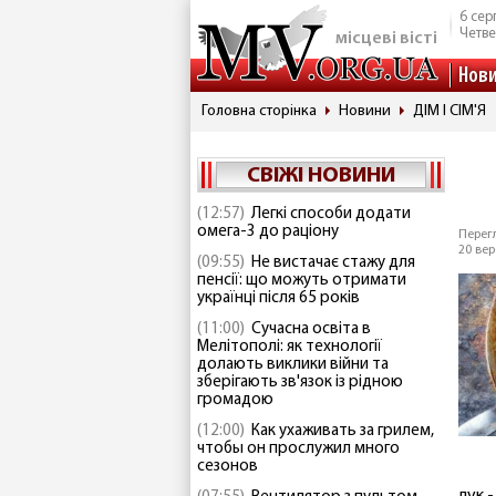
6 сер
Четве
місцеві вісті
Нов
Головна сторінка
Новини
ДІМ І СІМ'Я
СВІЖІ НОВИНИ
(12:57)
Легкі способи додати
омега-3 до раціону
Перегл
20 вер
(09:55)
Не вистачає стажу для
пенсії: що можуть отримати
українці після 65 років
(11:00)
Сучасна освіта в
Мелітополі: як технології
долають виклики війни та
зберігають зв'язок із рідною
громадою
(12:00)
Как ухаживать за грилем,
чтобы он прослужил много
сезонов