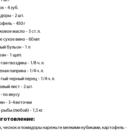
 1 шт.
к - 4 зуб.
доры - 2 шт.
офель - 450 г
овое масло - 3 ст. л.
е сухое вино - 60 мл
ый бульон - 1 л
ан - 1 щеп.
ая гвоздика - 1/8 ч. л.
ная паприка - 1/4 ч. л.
тый черный перец - 1/4 ч. л.
овый лист - 2 шт.
- по вкусу
ян - 3-4 веточки
рыбы (любой) - 1,5 кг.
готовление:
ук, чеснок и помидоры нарежьте мелкими кубиками, картофель -