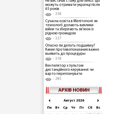
Не вистачає стажу для пенсії: що
можуть отримати українці після
65 років
358
Сучасна освіта в Мелітополі: як
технології долають виклики
війни та зберігають зв'язок із
рідною громадою
327
Опасно ли делать подшивку?
Какие противопоказания важно
выявить до процедуры
318
Вентилятор з пультом
дистанційного керування: чи
варто переплачувати
285
АРХІВ НОВИН
Август 2026
Пн
Вт
Ср
Чт
Пт
Сб
Вс