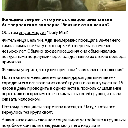
Женщина уверяет, что у них с самцом шимпанзе в
Антверпенском зоопарке "близкие отношения".
Об этом
информирует
"Daily Mail".
Жительница Бельгии, Ади Тиммерманс посещала 38-летнего
самца шимпанзе Читу в зоопарке Антверпена в течение
четырех лет. Обычно входе посещения они обменивались
воздушными поцелуями через разделявшее их стекло вольера
приматов.
Женщина уверяет, что у них при этом "завязались отношения".
Но эти визиты женщины не прошли даром для шимпанзе -
сородичи его исключили из своей группы и он вынужден по 15
часов в день проводить в одиночестве, поскольку шимпанзе
перестали воспринимать его как часть своей группы, а стали
считать человеком.
Поэтому, женщине и запретили посещать Читу, чтобы все
вернулось "на круги своя".
У шимпанзе очень сложное социальное устройство в группах и
подобные контакты с людьми могут его нарушить.