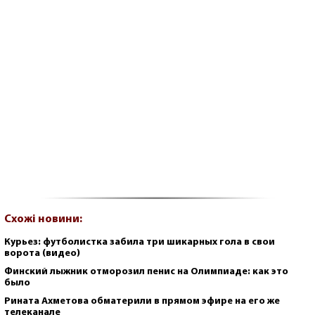
Схожі новини:
Курьез: футболистка забила три шикарных гола в свои
ворота (видео)
Финский лыжник отморозил пенис на Олимпиаде: как это
было
Рината Ахметова обматерили в прямом эфире на его же
телеканале