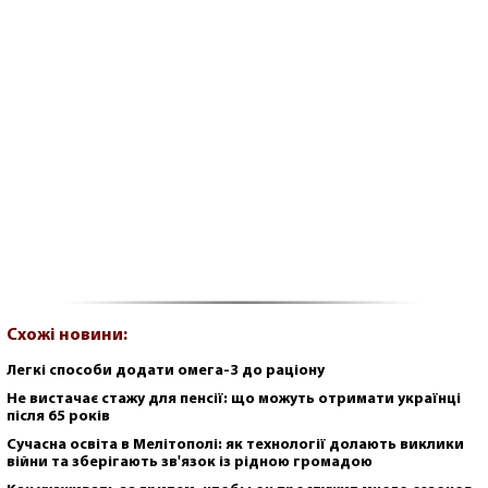
Схожі новини:
Легкі способи додати омега-3 до раціону
Не вистачає стажу для пенсії: що можуть отримати українці
після 65 років
Сучасна освіта в Мелітополі: як технології долають виклики
війни та зберігають зв'язок із рідною громадою