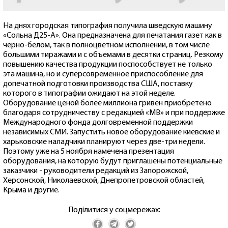
На днях городская типография получила шведскую машину
«Сольна Д25-А». Она предназначена для печатания газет как в
черно-белом, так в полноцветном исполнении, в том числе
большими тиражами и с объемами в десятки страниц. Резкому
повышению качества продукции поспособствует не только
эта машина, но и суперсовременное приспособление для
допечатной подготовки производства США, поставку
которого в типографии ожидают на этой неделе.
Оборудование ценой более миллиона гривен приобретено
благодаря сотрудничеству с редакцией «МВ» и при поддержке
Международного фонда долговременной поддержки
независимых СМИ. Запустить новое оборудование киевские и
харьковские наладчики планируют через две-три недели.
Поэтому уже на 5 ноября намечена презентация
оборудования, на которую будут приглашены потенциальные
заказчики - руководители редакций из Запорожской,
Херсонской, Николаевской, Днепропетровской областей,
Крыма и другие.
Поділитися у соцмережах: