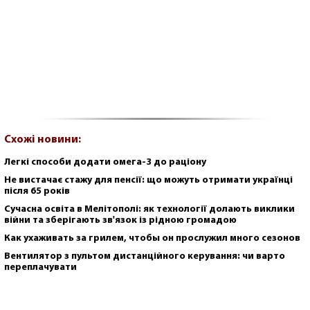
Схожі новини:
Легкі способи додати омега-3 до раціону
Не вистачає стажу для пенсії: що можуть отримати українці
після 65 років
Сучасна освіта в Мелітополі: як технології долають виклики
війни та зберігають зв'язок із рідною громадою
Как ухаживать за грилем, чтобы он прослужил много сезонов
Вентилятор з пультом дистанційного керування: чи варто
переплачувати