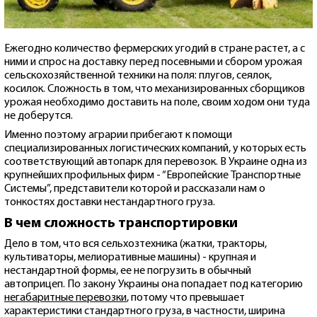
Ежегодно количество фермерских угодий в стране растет, а с
ними и спрос на доставку перед посевными и сбором урожая
сельскохозяйственной техники на поля: плугов, сеялок,
косилок. Сложность в том, что механизированных сборщиков
урожая необходимо доставить на поле, своим ходом они туда
не доберутся.
Именно поэтому аграрии прибегают к помощи
специализированных логистических компаний, у которых есть
соответствующий автопарк для перевозок. В Украине одна из
крупнейших профильных фирм - “Европейские Транспортные
Системы”, представители которой и рассказали нам о
тонкостях доставки нестандартного груза.
В чем сложность транспортировки
Дело в том, что вся сельхозтехника (жатки, тракторы,
культиваторы, мелиоративные машины) - крупная и
нестандартной формы, ее не погрузить в обычный
автоприцеп. По закону Украины она попадает под категорию
негабаритные перевозки
, потому что превышает
характеристики стандартного груза, в частности, ширина