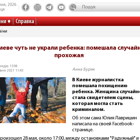
пня, 2026
иця
ини
Справка
аїни
иеве чуть не украли ребенка: помешала случай
прохожая
ядів: 1398
Анна Буряк
вня 2021 11:43
В Киеве журналистка
помешала похищению
ребенка. Женщина случайн
стала свидетелем сцены,
которая могла стать
криминалом.
Об этом сама Юлия Лавришин
написала на своей Facebook-
странице.
произошел 28 мая, около 17:00, между остановками "Радужный" и