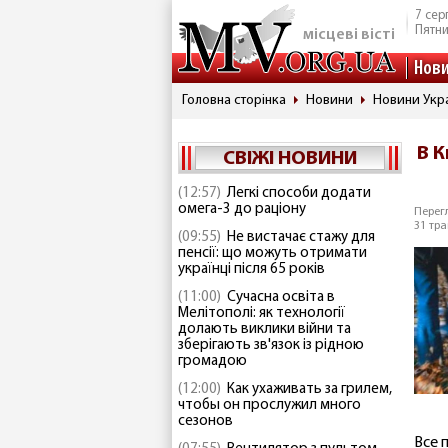
7 сер
Пятн
місцеві вісті
Нов
Головна сторінка
Новини
Новини Укр
В К
СВІЖІ НОВИНИ
(12:57)
Легкі способи додати
омега-3 до раціону
Перегл
31 тра
(09:55)
Не вистачає стажу для
пенсії: що можуть отримати
українці після 65 років
(11:00)
Сучасна освіта в
Мелітополі: як технології
долають виклики війни та
зберігають зв'язок із рідною
громадою
(12:00)
Как ухаживать за грилем,
чтобы он прослужил много
сезонов
Все 