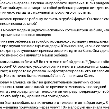
новкой Генерала Ватутина на проспекте Шухевича. Юлия увидела
35-летний мужчина тащит за собой ребенка примерно лет десяти.
чик не хотел идти с мужчиной и просил его отпустить.
акомец приказал ребенку молчать в грубой форме. Он сказал ем
кнись и пошли со мной".
от момент людей в радиусе нескольких сотен метров не было, как
 времени на звонок в полицию.
ина вел ребенка к автомобилю, одиноко стоявшему неподалеку
а прозвучал сигнал открытия двери, Юлия поняла, что на ее глаз
сходит преступление и приняла решение идти ва-банк. Она сдел
 что именно она является мамой ребенка.
сколько можно бегать!? Вот что мне с тобой делать?! Дома с тоб
ворим!". Оторопело урод смотрит на меня и в ужасе мчится к ма
егает, а я просто не успеваю ни сфотографировать его, ни запом
р. Но это точно был оливковый Ланос", - написала Юлия.
ловам мальчика, он был на дополнительном занятии у своей
ельницы, занятия по какой-то причине отменилось в последний
нт, а у него разрядился телефон и он не предупредил маму, что
ла его забрать, и решил сам пойти домой.
еня был павербанк, мы включили его телефон и он набрал маму. В
е женщина примчалась через минут 10 и мало руки не начала мн