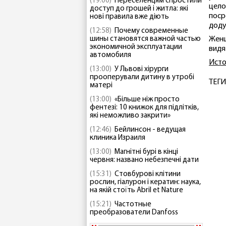
(19:00)
Переселенцям спростили
цело
доступ до грошей і житла: які
поср
нові правила вже діють
доду
(12:58)
Почему современные
шины становятся важной частью
Женщ
экономичной эксплуатации
видя
автомобиля
Исто
(13:00)
У Львові хірурги
прооперували дитину в утробі
ТЕГИ
матері
(13:00)
«Більше ніж просто
фентезі: 10 книжок для підлітків,
які неможливо закрити»
(12:46)
Бейлинсон - ведущая
клиника Израиля
(13:00)
Магнітні бурі в кінці
червня: названо небезпечні дати
(15:31)
Стовбурові клітини
рослин, гіалурон і кератин: наука,
на якій стоїть Abril et Nature
(15:21)
Частотные
преобразователи Danfoss