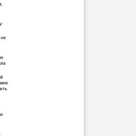
,
у:
 не
.
ах
ала
ой
шине
нить
бы
е