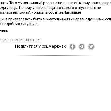
вать. Того мужика малый реально не знал и он к нему пристал пр
еди улицы. Почему учительница его самого отпустила, я не
малась выяснить", - описала события Лавришин.
ина призвала всех быть внимательными и неравнодушными, есл
т подобную ситуацию.
чник
:
КИЕВ
,
ПРОИСШЕСТВИЯ
Поділитися у соцмережах: