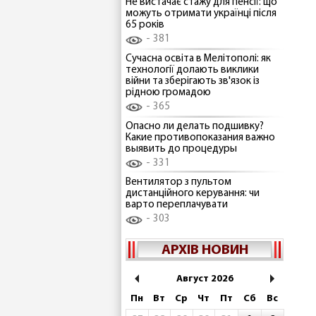
Не вистачає стажу для пенсії: що
можуть отримати українці після
65 років
381
Сучасна освіта в Мелітополі: як
технології долають виклики
війни та зберігають зв'язок із
рідною громадою
365
Опасно ли делать подшивку?
Какие противопоказания важно
выявить до процедуры
331
Вентилятор з пультом
дистанційного керування: чи
варто переплачувати
303
АРХІВ НОВИН
Август 2026
Пн
Вт
Ср
Чт
Пт
Сб
Вс