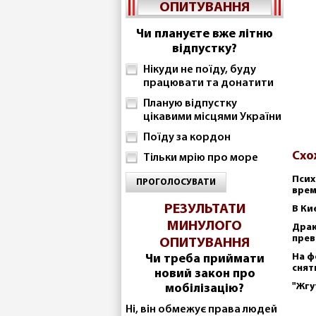
ОПИТУВАННЯ
Чи плануєте вже літню
відпустку?
Нікуди не поїду, буду
працювати та донатити
Планую відпустку
цікавими місцями України
Поїду за кордон
Схо
Тільки мрію про море
Псих
ПРОГОЛОСУВАТИ
врем
РЕЗУЛЬТАТИ
В Ки
МИНУЛОГО
Драк
прев
ОПИТУВАННЯ
На ф
Чи треба приймати
снят
новий закон про
"Жгу
мобілізацію?
Ні, він обмежує права людей