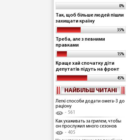
0%
Так, щоб більше людей пішли
захищати країну
35%
Треба, але з певними
правками
15%
Краще хай спочатку діти
депутатів підуть на фронт
45%
НАЙБІЛЬШ ЧИТАНІ
Легкі способи додати омега-3 до
раціону
561
Как ухаживать за грилем, чтобы
он прослужил много сезонов
405