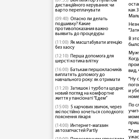
(07:55)
Вентилятор з пультом
оста
дистанційного керування: чи
как 
варто переплачувати
Маль
(09:40)
Опасно ли делать
подшивку? Какие
Незн
противопоказания важно
"Зат
выявить до процедуры
В эт
(11:00)
Як масштабувати агенцію
было
без хаосу
Мужч
(12:10)
Перша допомога для
Когд
шерсті котика влітку
прои
(16:00)
Батькам першокласників
вид,
виплатять допомогу до
"Ну 
навчального року: як отримати
пого
(11:20)
Затишок і турбота щодня:
и уб
новий погляд на комфортне
номе
життя у пансіонаті “Едем”
По с
(15:00)
5 харчових звичок, через
учит
які постійно хочеться солодкого:
моме
пояснення лікаря
приш
(14:00)
Интернет-магазин
автозапчастей Partly
"У м
ужас