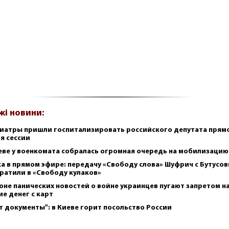
жі новини:
иатры пришли госпитализировать российского депутата прям
я сессии
еве у военкомата собралась огромная очередь на мобилизацию
а в прямом эфире: передачу «Свободу слова» Шуфрич с Бутусо
ратили в «Свободу кулаков»
оне панических новостей о войне украинцев пугают запретом н
ие денег с карт
т документы": в Киеве горит посольство России