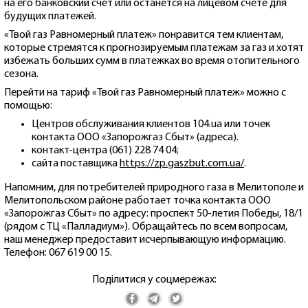
на его банковский счет или останется на лицевом счете для
будущих платежей.
«Твой газ Равномерный платеж» понравится тем клиентам,
которые стремятся к прогнозируемым платежам за газ и хотят
избежать больших сумм в платежках во время отопительного
сезона.
Перейти на тариф «Твой газ Равномерный платеж» можно с
помощью:
Центров обслуживания клиентов 104.ua или точек
контакта ООО «Запорожгаз Сбыт» (адреса).
контакт-центра (061) 228 74 04;
сайта поставщика
https://zp.gaszbut.com.ua/
.
Напомним, для потребителей природного газа в Мелитополе и
Мелитопольском районе работает точка контакта ООО
«Запорожгаз Сбыт» по адресу: проспект 50-летия Победы, 18/1
(рядом с ТЦ «Палладиум»). Обращайтесь по всем вопросам,
наш менеджер предоставит исчерпывающую информацию.
Телефон: 067 619 00 15.
Поділитися у соцмережах: