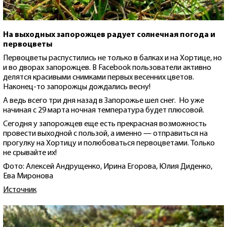
На выходных запорожцев радует солнечная погода и
первоцветы
Первоцветы распустились не только в балках и на Хортице, но
и во дворах запорожцев. В Facebook пользователи активно
делятся красивыми снимками первых весенних цветов.
Наконец-то запорожцы дождались весну!
А ведь всего три дня назад в Запорожье шел снег. Но уже
начиная с 29 марта ночная температура будет плюсовой.
Сегодня у запорожцев еще есть прекрасная возможность
провести выходной с пользой, а именно — отправиться на
прогулку на Хортицу и полюбоваться первоцветами. Только
не срывайте их!
Фото: Алексей Андрущенко, Ирина Егорова, Юлия Диденко,
Ева Миронова
Источник