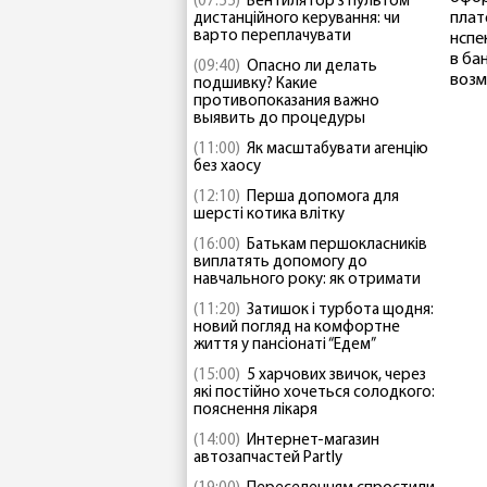
(07:55)
Вентилятор з пультом
плат
дистанційного керування: чи
варто переплачувати
нспе
в ба
(09:40)
Опасно ли делать
возм
подшивку? Какие
противопоказания важно
выявить до процедуры
(11:00)
Як масштабувати агенцію
без хаосу
(12:10)
Перша допомога для
шерсті котика влітку
(16:00)
Батькам першокласників
виплатять допомогу до
навчального року: як отримати
(11:20)
Затишок і турбота щодня:
новий погляд на комфортне
життя у пансіонаті “Едем”
(15:00)
5 харчових звичок, через
які постійно хочеться солодкого:
пояснення лікаря
(14:00)
Интернет-магазин
автозапчастей Partly