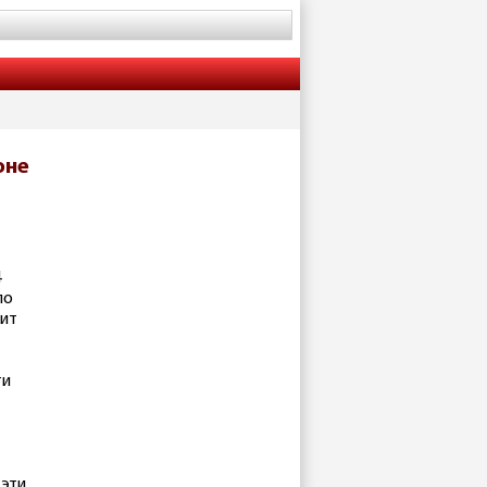
оне
4
по
ит
ти
 эти