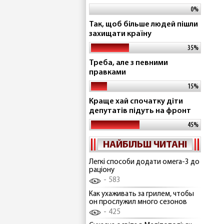
0%
Так, щоб більше людей пішли
захищати країну
35%
Треба, але з певними
правками
15%
Краще хай спочатку діти
депутатів підуть на фронт
45%
НАЙБІЛЬШ ЧИТАНІ
Легкі способи додати омега-3 до
раціону
583
Как ухаживать за грилем, чтобы
он прослужил много сезонов
425