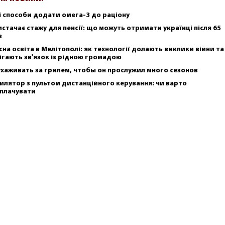
і способи додати омега-3 до раціону
истачає стажу для пенсії: що можуть отримати українці після 65
в
сна освіта в Мелітополі: як технології долають виклики війни та
ігають зв'язок із рідною громадою
ухаживать за грилем, чтобы он прослужил много сезонов
илятор з пультом дистанційного керування: чи варто
плачувати