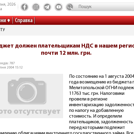
пня, 2026
та
ини
Справка
ІТУ
джет должен плательщикам НДС в нашем реги
почти 12 млн. грн.
ядів: 787
пня 2004 15:12
По состоянию на 1 августа 200
года возмещению из бюджета 
Мелитопольской ОГНИ подлеж
11763 тыс. грн. Налоговики
провели в регионе
инвентаризацию задолженнос
по налогу на добавленную
стоимость. И определили
плательщиков, задолженность
перед которыми подлежит
млению облигациями внутреннего государственного займа. Все