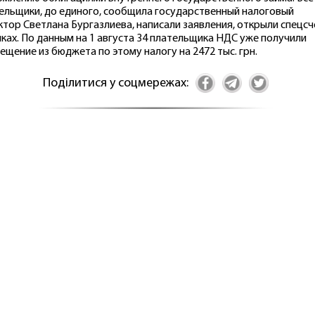
ельщики, до единого, сообщила государственный налоговый
ктор Светлана Бургазлиева, написали заявления, открыли спецсч
нках. По данным на 1 августа 34 плательщика НДС уже получили
ещение из бюджета по этому налогу на 2472 тыс. грн.
Поділитися у соцмережах: