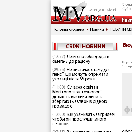
8 сер
Субо
місцеві вісті
Нов
Головна сторінка
Новини
НОВИНИ СВ
Бю
СВІЖІ НОВИНИ
(12:57)
Легкі способи додати
омега-3 до раціону
Перегл
13 сер
(09:55)
Не вистачає стажу для
пенсії: що можуть отримати
українці після 65 років
(11:00)
Сучасна освіта в
Мелітополі: як технології
долають виклики війни та
зберігають зв'язок із рідною
громадою
(12:00)
Как ухаживать за грилем,
чтобы он прослужил много
сезонов
офор