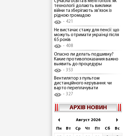
Сучасна освіта в Мелітополі: як
технології долають виклики
війни та зберігають зв'язок із
рідною громадою
421
Не вистачає стажу для пенсії: що
можуть отримати українці після
65 років
408
Опасно ли делать подшивку?
Какие противопоказания важно
выявить до процедуры
353
Вентилятор з пультом
дистанційного керування: чи
варто переплачувати
327
АРХІВ НОВИН
Август 2026
Пн
Вт
Ср
Чт
Пт
Сб
Вс