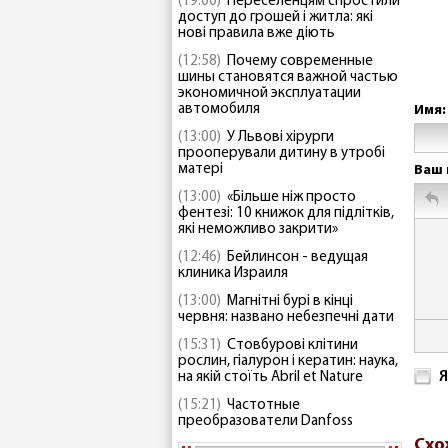
(19:00)
Переселенцям спростили
доступ до грошей і житла: які
нові правила вже діють
(12:58)
Почему современные
шины становятся важной частью
экономичной эксплуатации
автомобиля
Имя:
(13:00)
У Львові хірурги
прооперували дитину в утробі
матері
Ваш 
(13:00)
«Більше ніж просто
фентезі: 10 книжок для підлітків,
які неможливо закрити»
(12:46)
Бейлинсон - ведущая
клиника Израиля
(13:00)
Магнітні бурі в кінці
червня: названо небезпечні дати
(15:31)
Стовбурові клітини
рослин, гіалурон і кератин: наука,
Я
на якій стоїть Abril et Nature
(15:21)
Частотные
преобразователи Danfoss
Схо