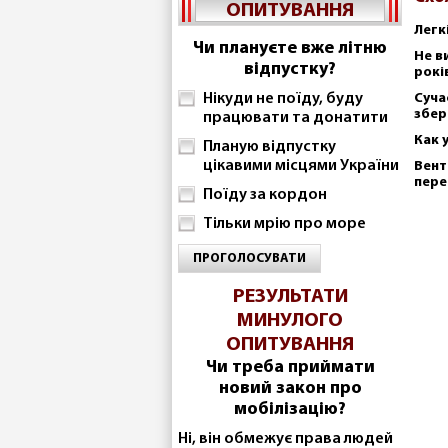
ОПИТУВАННЯ
Легк
Чи плануєте вже літню
Не в
відпустку?
рокі
Нікуди не поїду, буду
Суча
збер
працювати та донатити
Как 
Планую відпустку
цікавими місцями України
Вент
пере
Поїду за кордон
Тільки мрію про море
ПРОГОЛОСУВАТИ
РЕЗУЛЬТАТИ
МИНУЛОГО
ОПИТУВАННЯ
Чи треба приймати
новий закон про
мобілізацію?
Ні, він обмежує права людей