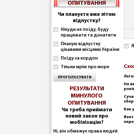
ОПИТУВАННЯ
Чи плануєте вже літню
відпустку?
Нікуди не поїду, буду
працювати та донатити
Планую відпустку
Я
цікавими місцями України
Поїду за кордон
Схо
Тільки мрію про море
Легк
ПРОГОЛОСУВАТИ
Не в
РЕЗУЛЬТАТИ
рокі
МИНУЛОГО
Суча
збер
ОПИТУВАННЯ
Чи треба приймати
Как 
новий закон про
Вент
мобілізацію?
пере
Ні, він обмежує права людей