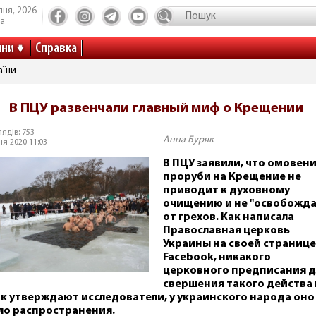
пня, 2026
та
ини
Справка
аїни
В ПЦУ развенчали главный миф о Крещении
ядів: 753
Анна Буряк
ня 2020 11:03
В ПЦУ заявили, что омовени
проруби на Крещение не
приводит к духовному
очищению и не "освобожда
от грехов. Как написала
Православная церковь
Украины на своей странице
Facebook, никакого
церковного предписания д
свершения такого действа 
ак утверждают исследователи, у украинского народа оно
ло распространения.