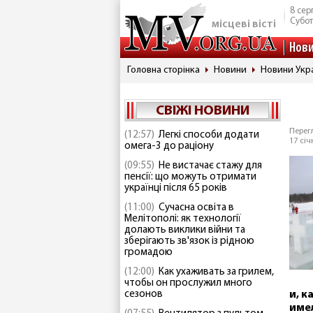
8 сер
Субо
місцеві вісті
Нов
Головна сторінка
Новини
Новини Укр
СВІЖІ НОВИНИ
Перегл
(12:57)
Легкі способи додати
17 січ
омега-3 до раціону
(09:55)
Не вистачає стажу для
пенсії: що можуть отримати
українці після 65 років
(11:00)
Сучасна освіта в
Мелітополі: як технології
долають виклики війни та
зберігають зв'язок із рідною
громадою
(12:00)
Как ухаживать за грилем,
чтобы он прослужил много
сезонов
и, к
име