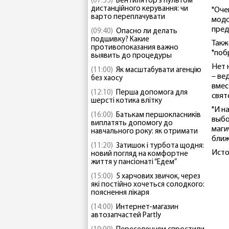
(07:55)
Вентилятор з пультом
дистанційного керування: чи
"Оче
варто переплачувати
модо
пред
(09:40)
Опасно ли делать
подшивку? Какие
Такж
противопоказания важно
"поб
выявить до процедуры
Нет 
(11:00)
Як масштабувати агенцію
– ве
без хаосу
вмес
(12:10)
Перша допомога для
свят
шерсті котика влітку
"И н
(16:00)
Батькам першокласників
выбо
виплатять допомогу до
маги
навчального року: як отримати
ближ
(11:20)
Затишок і турбота щодня:
Исто
новий погляд на комфортне
життя у пансіонаті “Едем”
(15:00)
5 харчових звичок, через
які постійно хочеться солодкого:
пояснення лікаря
(14:00)
Интернет-магазин
автозапчастей Partly