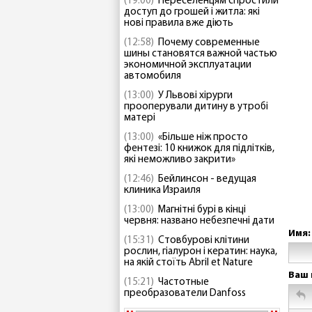
(19:00)
Переселенцям спростили
доступ до грошей і житла: які
нові правила вже діють
(12:58)
Почему современные
шины становятся важной частью
экономичной эксплуатации
автомобиля
(13:00)
У Львові хірурги
прооперували дитину в утробі
матері
(13:00)
«Більше ніж просто
фентезі: 10 книжок для підлітків,
які неможливо закрити»
(12:46)
Бейлинсон - ведущая
клиника Израиля
(13:00)
Магнітні бурі в кінці
червня: названо небезпечні дати
Имя:
(15:31)
Стовбурові клітини
рослин, гіалурон і кератин: наука,
на якій стоїть Abril et Nature
Ваш 
(15:21)
Частотные
преобразователи Danfoss