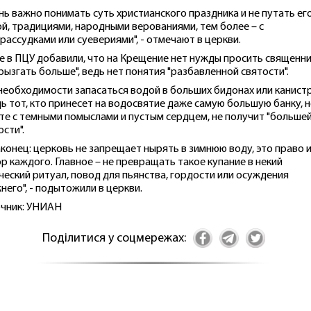
нь важно понимать суть христианского праздника и не путать его
й, традициями, народными верованиями, тем более – с
рассудками или суевериями", - отмечают в церкви.
е в ПЦУ добавили, что на Крещение нет нужды просить священн
рызгать больше", ведь нет понятия "разбавленной святости".
необходимости запасаться водой в больших бидонах или канист
дь тот, кто принесет на водосвятие даже самую большую банку, 
те с темными помыслами и пустым сердцем, не получит "больше
ости".
аконец: церковь не запрещает нырять в зимнюю воду, это право 
р каждого. Главное – не превращать такое купание в некий
ческий ритуал, повод для пьянства, гордости или осуждения
него", - подытожили в церкви.
чник: УНИАН
Поділитися у соцмережах: