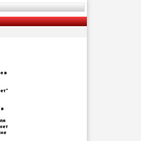
е в
ет"
 в
ля
нет
 не