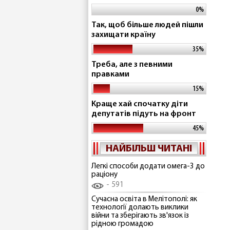
0%
Так, щоб більше людей пішли
захищати країну
35%
Треба, але з певними
правками
15%
Краще хай спочатку діти
депутатів підуть на фронт
45%
НАЙБІЛЬШ ЧИТАНІ
Легкі способи додати омега-3 до
раціону
591
Сучасна освіта в Мелітополі: як
технології долають виклики
війни та зберігають зв'язок із
рідною громадою