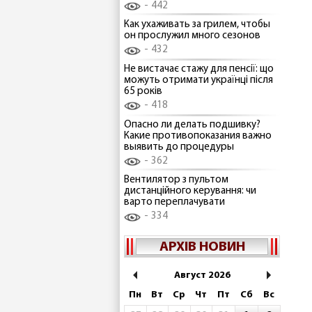
442
Как ухаживать за грилем, чтобы
он прослужил много сезонов
432
Не вистачає стажу для пенсії: що
можуть отримати українці після
65 років
418
Опасно ли делать подшивку?
Какие противопоказания важно
выявить до процедуры
362
Вентилятор з пультом
дистанційного керування: чи
варто переплачувати
334
АРХІВ НОВИН
Август 2026
Пн
Вт
Ср
Чт
Пт
Сб
Вс