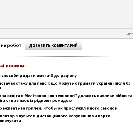
Слов
 не робот
ДОБАВИТЬ КОМЕНТАРИЙ
жі новини:
і способи додати омега-3 до раціону
истачає стажу для пенсії: що можуть отримати українці після 65
в
сна освіта в Мелітополі: як технології долають виклики війни та
ігають зв'язок із рідною громадою
ухаживать за грилем, чтобы он прослужил много сезонов
илятор з пультом дистанційного керування: чи варто
плачувати