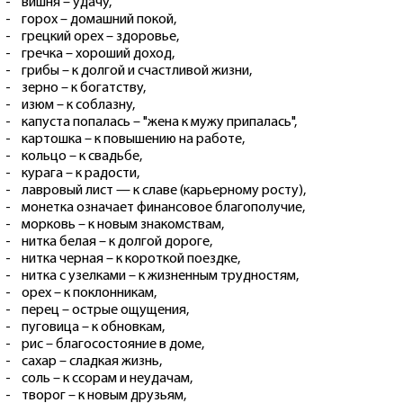
- вишня – удачу,
- горох – домашний покой,
- грецкий орех – здоровье,
- гречка – хороший доход,
- грибы – к долгой и счастливой жизни,
- зерно – к богатству,
- изюм – к соблазну,
- капуста попалась – "жена к мужу припалась",
- картошка – к повышению на работе,
- кольцо – к свадьбе,
- курага – к радости,
- лавровый лист — к славе (карьерному росту),
- монетка означает финансовое благополучие,
- морковь – к новым знакомствам,
- нитка белая – к долгой дороге,
- нитка черная – к короткой поездке,
- нитка с узелками – к жизненным трудностям,
- орех – к поклонникам,
- перец – острые ощущения,
- пуговица – к обновкам,
- рис – благосостояние в доме,
- сахар – сладкая жизнь,
- соль – к ссорам и неудачам,
- творог – к новым друзьям,