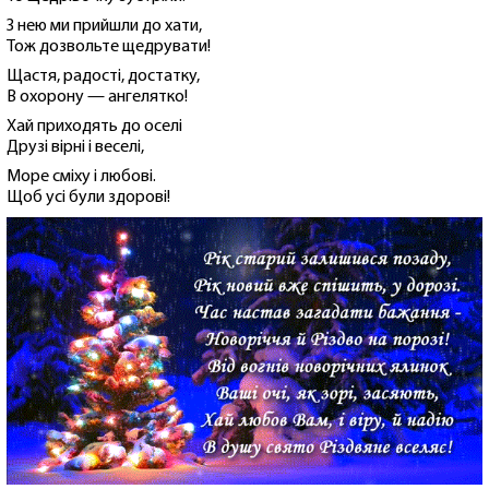
З нею ми прийшли до хати,
Тож дозвольте щедрувати!
Щастя, радості, достатку,
В охорону — ангелятко!
Хай приходять до оселі
Друзі вірні і веселі,
Море сміху і любові.
Щоб усі були здорові!