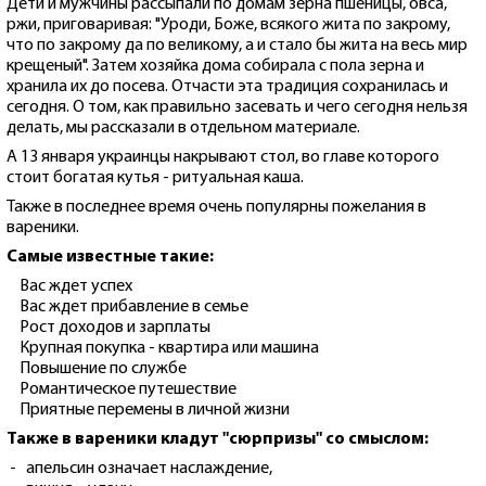
Дети и мужчины рассыпали по домам зерна пшеницы, овса,
ржи, приговаривая: "Уроди, Боже, всякого жита по закрому,
что по закрому да по великому, а и стало бы жита на весь мир
крещеный". Затем хозяйка дома собирала с пола зерна и
хранила их до посева. Отчасти эта традиция сохранилась и
сегодня. О том, как правильно засевать и чего сегодня нельзя
делать, мы рассказали в отдельном материале.
А 13 января украинцы накрывают стол, во главе которого
стоит богатая кутья - ритуальная каша.
Также в последнее время очень популярны пожелания в
вареники.
Самые известные такие:
Вас ждет успех
Вас ждет прибавление в семье
Рост доходов и зарплаты
Крупная покупка - квартира или машина
Повышение по службе
Романтическое путешествие
Приятные перемены в личной жизни
Также в вареники кладут "сюрпризы" со смыслом:
- апельсин означает наслаждение,