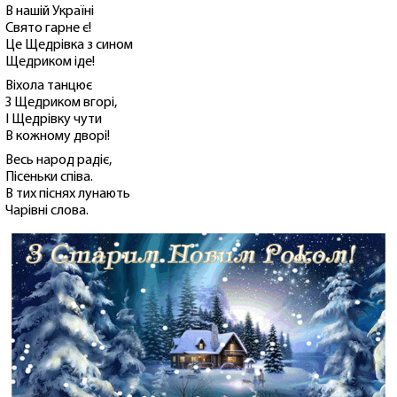
В нашій Україні
Свято гарне є!
Це Щедрівка з сином
Щедриком іде!
Віхола танцює
З Щедриком вгорі,
І Щедрівку чути
В кожному дворі!
Весь народ радіє,
Пісеньки співа.
В тих піснях лунають
Чарівні слова.