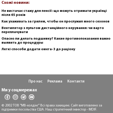
Схожі новини:
Не вистачає стажу для пенсії: що можуть отримати українці
після 65 років
Как ухаживать за грилем, чтобы он прослужил много сезонов
Вентилятор з пультом дистанційного керування: чи варто
переплачувати
Опасно ли делать подшивку? Какие противопоказания важно
выявить до процедуры
Легкі способи додати омега-3 до раціону
Про нас
Реклама
Контакти
Ми у соцмережах
© 2002 ТОВ "МВ-холдінг" Всі права захищені. Сайт виготовлено за
підтримки посольства США. Наш стратегічний інвестор - MDIF.