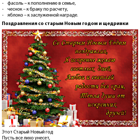
- фасоль – к пополнению в семье,
- чеснок – к браку по расчету,
- яблоко – к заслуженной награде.
Поздравления со старым Новым годом и щедривки
Этот Старый Новый год
Пусть все лихо унесет,