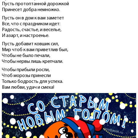
Пусть протоптанной дорожкой
Принесет добра немножко.
Пусть он в дом к вам заметет
Все, что с праздником идет:
Радость, счастье, и веселье,
И азарт, и настроенье.
Пусть добавит ковшик сил,
Мир чтоб к вам приветлив был,
Чтобы не было печали,
Чтобы нервы лишь крепчали.
Чтобы прибыли росли,
Чтоб морозы принесли
Только бодрость для успеха.
Вам любви, удач и смеха!