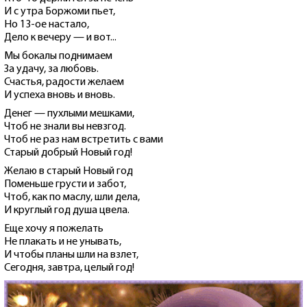
И с утра Боржоми пьет,
Но 13-ое настало,
Дело к вечеру — и вот...
Мы бокалы поднимаем
За удачу, за любовь.
Счастья, радости желаем
И успеха вновь и вновь.
Денег — пухлыми мешками,
Чтоб не знали вы невзгод.
Чтоб не раз нам встретить с вами
Старый добрый Новый год!
Желаю в старый Новый год
Поменьше грусти и забот,
Чтоб, как по маслу, шли дела,
И круглый год душа цвела.
Еще хочу я пожелать
Не плакать и не унывать,
И чтобы планы шли на взлет,
Сегодня, завтра, целый год!