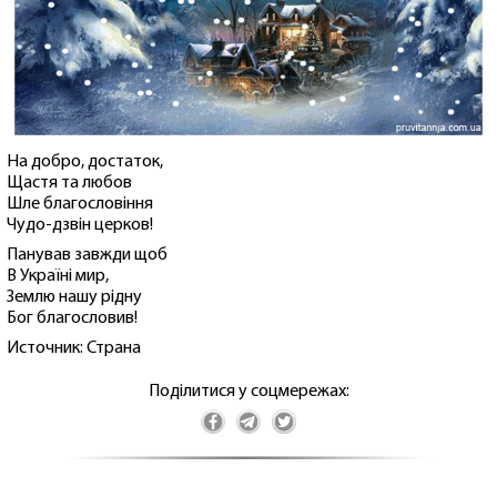
На добро, достаток,
Щастя та любов
Шле благословіння
Чудо-дзвін церков!
Панував завжди щоб
В Україні мир,
Землю нашу рідну
Бог благословив!
Источник: Страна
Поділитися у соцмережах: