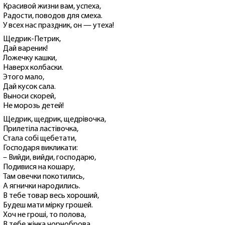
Красивой жизни вам, успеха,
Радости, поводов для смеха.
У всех нас праздник, он — утеха!
Щедрик-Петрик,
Дай вареник!
Ложечку кашки,
Наверх колбаски.
Этого мало,
Дай кусок сала.
Выноси скорей,
Не морозь детей!
Щедрик, щедрик, щедрівочка,
Прилетіла ластівочка,
Стала собі щебетати,
Господаря викликати:
– Вийди, вийди, господарю,
Подивися на кошару,
Там овечки покотились,
А ягнички народились.
В тебе товар весь хороший,
Будеш мати мірку грошей.
Хоч не гроші, то полова,
В тебе жінка чорноброва.