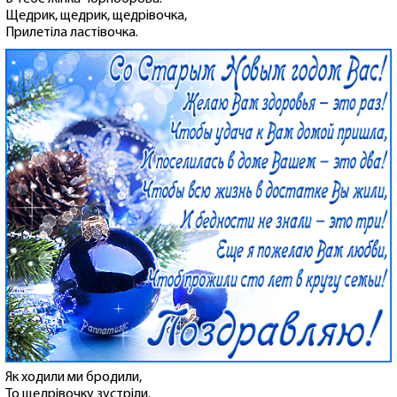
Щедрик, щедрик, щедрівочка,
Прилетіла ластівочка.
Як ходили ми бродили,
То щедрівочку зустріли.