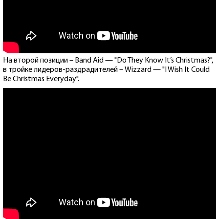
На второй позиции – Band Aid — "Do They Know It’s Christmas?",
в тройке лидеров-раздрадителей – Wizzard — "I Wish It Could
Be Christmas Everyday".