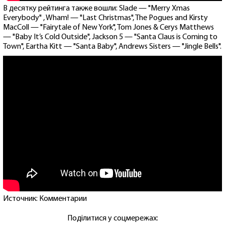
В десятку рейтинга также вошли: Slade — "Merry Xmas
Everybody" , Wham! — "Last Christmas", The Pogues and Kirsty
MacColl — "Fairytale of New York", Tom Jones & Cerys Matthews
— "Baby It’s Cold Outside", Jackson 5 — "Santa Claus is Coming to
Town", Eartha Kitt — "Santa Baby", Andrews Sisters — "Jingle Bells".
Источник: Комментарии
Поділитися у соцмережах: