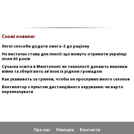
Схожі новини:
Легкі способи додати омега-3 до раціону
Не вистачає стажу для пенсії: що можуть отримати українці
після 65 років
Сучасна освіта в Мелітополі: як технології долають виклики
війни та зберігають зв'язок із рідною громадою
Как ухаживать за грилем, чтобы он прослужил много сезонов
Вентилятор з пультом дистанційного керування: чи варто
переплачувати
Про нас
Реклама
Контакти