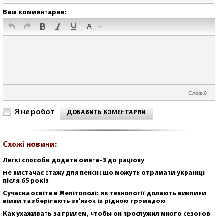
Ваш комментарий:
Слов: 0
Я не робот
ДОБАВИТЬ КОМЕНТАРИЙ
Схожі новини:
Легкі способи додати омега-3 до раціону
Не вистачає стажу для пенсії: що можуть отримати українці
після 65 років
Сучасна освіта в Мелітополі: як технології долають виклики
війни та зберігають зв'язок із рідною громадою
Как ухаживать за грилем, чтобы он прослужил много сезонов