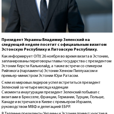
Президент Украины Владимир Зеленский на
следующей неделе посетит с официальным визитом
Эстонскую Республику и Литовскую Республику.
Как информирует ОПУ, 26 ноября во время визита в Эстонию,
запланированы переговоры главы государства с президентом
Эстонии Керсти Кальюлайд, а также встречи со спикером
Рийгикога (парламента) Эстонии Хенном Пиллуаасом и
премьер-министром Эстонии Юри Ратасом.
С кем из мировых лидеров успел встретиться президент
Зеленский за четыре месяца каденции
С момента инаугурации президент Зеленский побывал с
визитами в Брюсселе, Франции, Германии, Турции, Польше,
Канаде и встречался в Киеве с премьером Израиля,
руководством МВФ и делегацией ЕБРР.
В Таллинне президенты Украины и Эстонии примут участие в