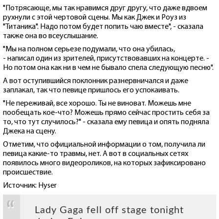
"Потрясающе, мы так нравимся друг другу, что даже вдвоем
рухнули с этой чертовой сцены. Мы как Джек и Роуз из
"Титаника". Надо потом будет попить чаю вместе", - сказала
также она во всеуслышание.
"Мы на полном серьезе подумали, что она убилась,
- написал один из зрителей, присутствовавших на концерте. -
Но потом она как ни в чем не бывало спела следующую песню".
А вот оступившийся поклонник разнервничался и даже
заплакал, так что певице пришлось его успокаивать.
"Не переживай, все хорошо. Ты не виноват. Можешь мне
пообещать кое-что? Можешь прямо сейчас простить себя за
то, что тут случилось?" - сказала ему певица и опять подняла
Джека на сцену.
Отметим, что официальной информации о том, получила ли
певица какие-то травмы, нет. А вот в социальных сетях
появилось много видеороликов, на которых зафиксировано
происшествие.
Источник: Hyser
Lady Gaga fell off stage tonight