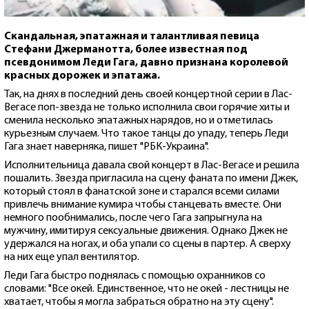
Скандальная, эпатажная и талантливая певица
Стефани Джерманотта, более известная под
псевдонимом Леди Гага, давно признана королевой
красных дорожек и эпатажа.
Так, на днях в последний день своей концертной серии в Лас-
Вегасе поп-звезда не только исполнила свои горячие хиты и
сменила несколько эпатажных нарядов, но и отметилась
курьезным случаем. Что такое танцы до упаду, теперь Леди
Гага знает наверняка, пишет "РБК-Украина".
Исполнительница давала свой концерт в Лас-Вегасе и решила
пошалить. Звезда пригласила на сцену фаната по имени Джек,
который стоял в фанатской зоне и старался всеми силами
привлечь внимание кумира чтобы станцевать вместе. Они
немного пообнимались, после чего Гага запрыгнула на
мужчину, имитируя сексуальные движения. Однако Джек не
удержался на ногах, и оба упали со сцены в партер. А сверху
на них еще упал вентилятор.
Леди Гага быстро поднялась с помощью охранников со
словами: "Все окей. Единственное, что не окей - лестницы не
хватает, чтобы я могла забраться обратно на эту сцену".