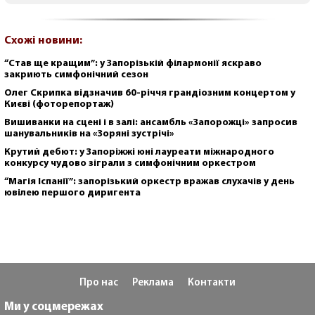
Схожі новини:
“Став ще кращим”: у Запорізькій філармонії яскраво
закриють симфонічний сезон
Олег Скрипка відзначив 60-річчя грандіозним концертом у
Києві (фоторепортаж)
Вишиванки на сцені і в залі: ансамбль «Запорожці» запросив
шанувальників на «Зоряні зустрічі»
Крутий дебют: у Запоріжжі юні лауреати міжнародного
конкурсу чудово зіграли з симфонічним оркестром
“Магія Іспанії”: запорізький оркестр вражав слухачів у день
ювілею першого диригента
Про нас
Реклама
Контакти
Ми у соцмережах