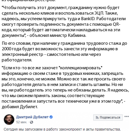
из официальных реестров.
"Чтобы получить этот документ, гражданину нужно будет
сделать несколько кликов и воспользоваться ЭЦП. Также,
надеюсь, мы успеем прикрутить туда и BankID. Работодатели
смогут проверить подлинность документа с помощью QR-
кода, который будет автоматически накладываться на эти
документы", - объяснил министр Кабмина.
По его словам, при наличии у гражданина трудового стажа до
2000 года будет возможность занести эту информацию в
электронный реестр - самостоятельно или через
работодателя.
"Если кто-то все же захочет "коллекционировать"
информацию о своем стаже в трудовых книжках, запрещать
мы это, конечно, не можем. Можно все так же просить своего
работодателя делать в нем записи и ставить штампы. Но ни
вы, ни работодатель это теперь не обязаны делать. Я надеюсь,
что мы сможем принять законы, соответствующие
постановления и запустить все технически уже в этом году", -
добавил Дубилет.