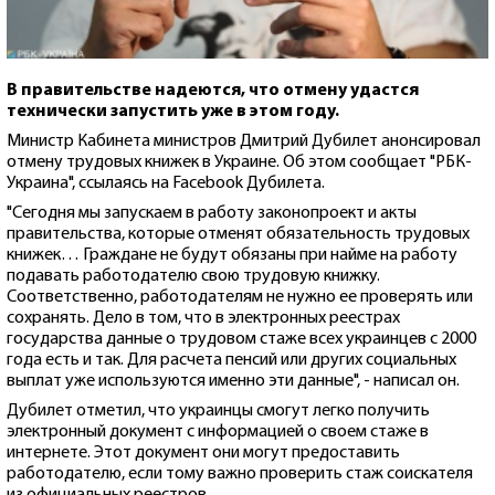
В правительстве надеются, что отмену удастся
технически запустить уже в этом году.
Министр Кабинета министров Дмитрий Дубилет анонсировал
отмену трудовых книжек в Украине. Об этом сообщает "РБК-
Украина", ссылаясь на Facebook Дубилета.
"Сегодня мы запускаем в работу законопроект и акты
правительства, которые отменят обязательность трудовых
книжек… Граждане не будут обязаны при найме на работу
подавать работодателю свою трудовую книжку.
Соответственно, работодателям не нужно ее проверять или
сохранять. Дело в том, что в электронных реестрах
государства данные о трудовом стаже всех украинцев с 2000
года есть и так. Для расчета пенсий или других социальных
выплат уже используются именно эти данные", - написал он.
Дубилет отметил, что украинцы смогут легко получить
электронный документ с информацией о своем стаже в
интернете. Этот документ они могут предоставить
работодателю, если тому важно проверить стаж соискателя