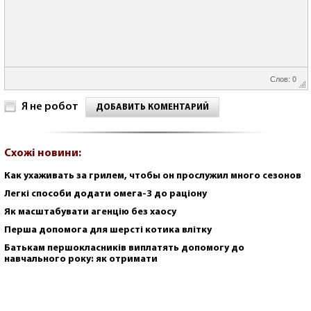
Слов: 0
Я не робот
ДОБАВИТЬ КОМЕНТАРИЙ
Схожі новини:
Как ухаживать за грилем, чтобы он прослужил много сезонов
Легкі способи додати омега-3 до раціону
Як масштабувати агенцію без хаосу
Перша допомога для шерсті котика влітку
Батькам першокласників виплатять допомогу до
навчального року: як отримати