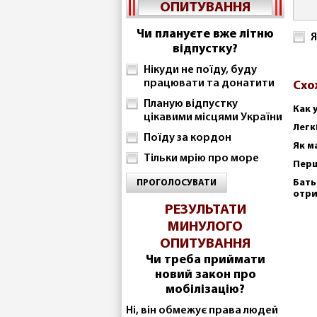
ОПИТУВАННЯ
Чи плануєте вже літню
Я
відпустку?
Нікуди не поїду, буду
працювати та донатити
Схо
Планую відпустку
Как 
цікавими місцями України
Легк
Поїду за кордон
Як м
Тільки мрію про море
Перш
Бать
ПРОГОЛОСУВАТИ
отр
РЕЗУЛЬТАТИ
МИНУЛОГО
ОПИТУВАННЯ
Чи треба приймати
новий закон про
мобілізацію?
Ні, він обмежує права людей