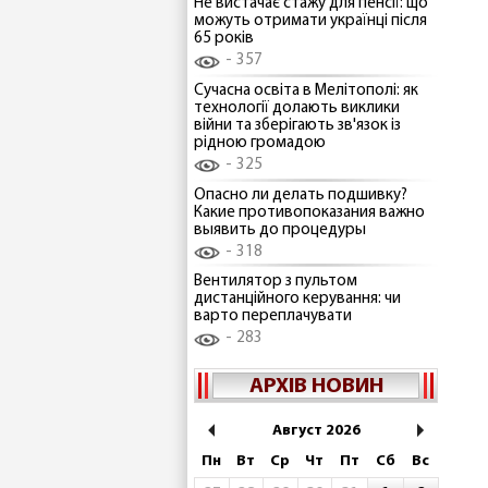
Не вистачає стажу для пенсії: що
можуть отримати українці після
65 років
357
Сучасна освіта в Мелітополі: як
технології долають виклики
війни та зберігають зв'язок із
рідною громадою
325
Опасно ли делать подшивку?
Какие противопоказания важно
выявить до процедуры
318
Вентилятор з пультом
дистанційного керування: чи
варто переплачувати
283
АРХІВ НОВИН
Август 2026
Пн
Вт
Ср
Чт
Пт
Сб
Вс