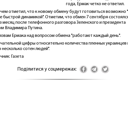
года, Ермак четко не ответил.
чем отметил, что к новому обмену будут готовиться возможно 
е быстрой динамикой". Отметим, что обмен 7 сентября состоялс
з месяц после телефонного разговора Зеленского и президента
ии Владимира Путина.
ловам Ермака над вопросом обмена "работают каждый день".
чательной цифры относительно количества пленных украинцев 
то несколько сотен людей".
чник: Газета
Поділитися у соцмережах: