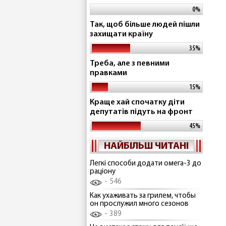
0%
Так, щоб більше людей пішли
захищати країну
35%
Треба, але з певними
правками
15%
Краще хай спочатку діти
депутатів підуть на фронт
45%
НАЙБІЛЬШ ЧИТАНІ
Легкі способи додати омега-3 до
раціону
546
Как ухаживать за грилем, чтобы
он прослужил много сезонов
389