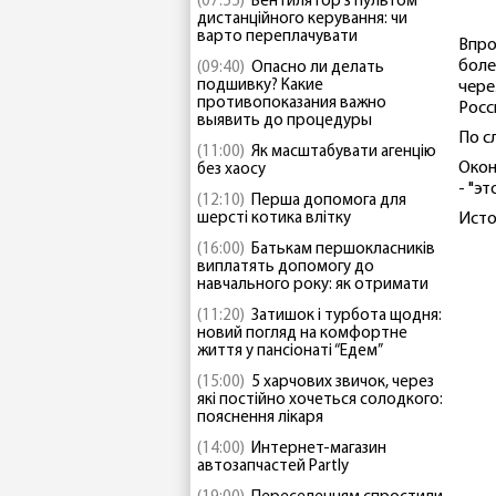
(07:55)
Вентилятор з пультом
дистанційного керування: чи
варто переплачувати
Впро
боле
(09:40)
Опасно ли делать
подшивку? Какие
чере
противопоказания важно
Росс
выявить до процедуры
По с
(11:00)
Як масштабувати агенцію
Окон
без хаосу
- "э
(12:10)
Перша допомога для
шерсті котика влітку
Исто
(16:00)
Батькам першокласників
виплатять допомогу до
навчального року: як отримати
(11:20)
Затишок і турбота щодня:
новий погляд на комфортне
життя у пансіонаті “Едем”
(15:00)
5 харчових звичок, через
які постійно хочеться солодкого:
пояснення лікаря
(14:00)
Интернет-магазин
автозапчастей Partly