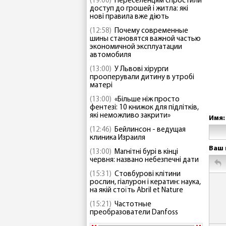
(19:00)
Переселенцям спростили
доступ до грошей і житла: які
нові правила вже діють
(12:58)
Почему современные
шины становятся важной частью
экономичной эксплуатации
автомобиля
(13:00)
У Львові хірурги
прооперували дитину в утробі
матері
(13:00)
«Більше ніж просто
фентезі: 10 книжок для підлітків,
які неможливо закрити»
Имя:
(12:46)
Бейлинсон - ведущая
клиника Израиля
Ваш 
(13:00)
Магнітні бурі в кінці
червня: названо небезпечні дати
(15:31)
Стовбурові клітини
рослин, гіалурон і кератин: наука,
на якій стоїть Abril et Nature
(15:21)
Частотные
преобразователи Danfoss