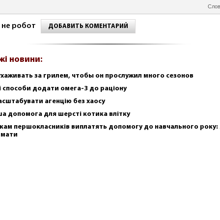
Слов
 не робот
ДОБАВИТЬ КОМЕНТАРИЙ
жі новини:
ухаживать за грилем, чтобы он прослужил много сезонов
і способи додати омега-3 до раціону
асштабувати агенцію без хаосу
а допомога для шерсті котика влітку
кам першокласників виплатять допомогу до навчального року: 
имати