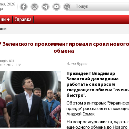
пня, 2026
рг
ини
Справка
аїни
У Зеленского прокомментировали сроки новог
обмена
ядів: 893
Анна Буряк
сня 2019 11:33
Президент Владимир
Зеленский дал задание
работать с вопросом
следующего обмена "очень
быстро".
Об этом в интервью "Украинск
правде" рассказал его помощн
Андрей Ермак.
На вопрос журналиста, ждать 
еще одного обмена до Нового