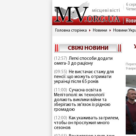
6 сер
Четве
місцеві вісті
Нов
Головна сторінка
Новини
Новини Укр
СВІЖІ НОВИНИ
(12:57)
Легкі способи додати
омега-3 до раціону
Перегл
9 вере
(09:55)
Не вистачає стажу для
пенсії: що можуть отримати
українці після 65 років
(11:00)
Сучасна освіта в
Мелітополі: як технології
долають виклики війни та
зберігають зв'язок із рідною
громадою
(12:00)
Как ухаживать за грилем,
чтобы он прослужил много
сезонов