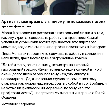
Артист также признался, почему не показывает своих
детей фанатам.
Monatik откровенно рассказал о гастрольной жизни и о том,
как ему удается совмещать работу с отцовством. Самый
успешный украинский артист признается, что ждет того
момента, когда его сыновья попросят показать их в Instagram.
Дима Монатик говорит, что совмещать работу и семью для
него легко, даже несмотря на загруженный график.
"Детей и жену, конечно, вижу, несмотря на тяжелый
гастрольный график. Жена частенько ездит со мной в тур. Я
очень долго шел к этому, поэтому каждую минуту я
наслаждаюсь. Да, я частенько скучаю по семье, поэтому
стараюсь как можно чаще всех брать с собой в тур. Вообще, я
не устаю ни физически, ни морально, потому что это
профессия мечты", – поделился музыкант в интервью с Катей
Осадчей.
Источник: segodnya