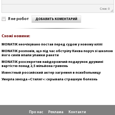
Слов: 0
Я не робот
ДОБАВИТЬ КОМЕНТАРИЙ
Схожі новини:
MONATIK неочікувано постав перед судом у новому кліпі
MONATIK розповів, що під час обстрілу Києва поруч зі школою
його синів впали уламки ракети
MONATIK розсекретив найдорожчий подарунок дружині
вартістю понад 2,5 мільйона гривень
Известный российский актер загремел в психбольницу
Умерла звезда «Стиляг»: скрывала страшную болезнь
Про нас
Реклама
Контакти