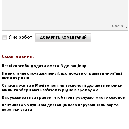
Слов: 0
Я не робот
ДОБАВИТЬ КОМЕНТАРИЙ
Схожі новини:
Легкі способи додати омега-3 до раціону
Не вистачає стажу для пенсії: що можуть отримати українці
після 65 років
Сучасна освіта в Мелітополі: як технології долають виклики
війни та зберігають зв'язок із рідною громадою
Как ухаживать за грилем, чтобы он прослужил много сезонов
Вентилятор з пультом дистанційного керування: чи варто
переплачувати