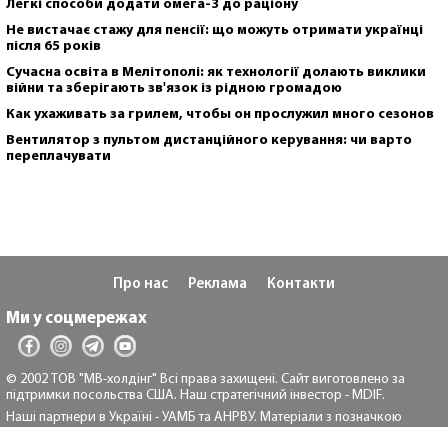
Легкі способи додати омега-3 до раціону
Не вистачає стажу для пенсії: що можуть отримати українці
після 65 років
Сучасна освіта в Мелітополі: як технології долають виклики
війни та зберігають зв'язок із рідною громадою
Как ухаживать за грилем, чтобы он прослужил много сезонов
Вентилятор з пультом дистанційного керування: чи варто
переплачувати
Про нас
Реклама
Контакти
Ми у соцмережах
© 2002 ТОВ "МВ-холдінг" Всі права захищені. Сайт виготовлено за
підтримки посольства США. Наш стратегічний інвестор - MDIF.
Наші партнери в Україні - УАМБ та АНРВУ. Матеріали з позначкою
"Реклама" та "*" розміщуються на правах реклами.