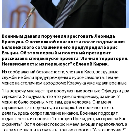
Военным давали поручения арестовать Леонида
Кравчука. О возможной опасности после подписания
Беловежского соглашения его предупредил Борис
Ельцин. Об этом первый и почетный президент
рассказал в спецвыпуске проекта "Личная территория.
Независимость: из первых уст" с Еленой Кирик.
Из соображений безопасности, улетая в Киев, воздушные
службы не были предупреждены о курсе самолета. Тем не
менее на столичном аэродроме Кравчука уже ждали военные.
"На встречу мне идет три вооруженных военных. Офицер и два
сержанта. Я подумал, что это уже, по-видимому, за мной. У
меня не было охраны, что там, два человека. Они меня
спрашивают, что делать, а я говорю: бесполезно что-то
делать, здесь сопротивление никакое. Военные подходят,
отдают честь и говорят: "Господин Президент, мы пришли Вас
охранять". Вот я сейчас говорю и меня эмоции переполняют, а
тогда я не знал, что сказать, только спросил: "А кто поручил?".