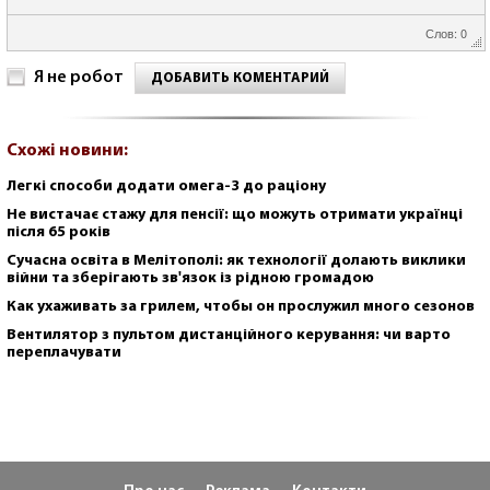
Слов: 0
Я не робот
ДОБАВИТЬ КОМЕНТАРИЙ
Схожі новини:
Легкі способи додати омега-3 до раціону
Не вистачає стажу для пенсії: що можуть отримати українці
після 65 років
Сучасна освіта в Мелітополі: як технології долають виклики
війни та зберігають зв'язок із рідною громадою
Как ухаживать за грилем, чтобы он прослужил много сезонов
Вентилятор з пультом дистанційного керування: чи варто
переплачувати