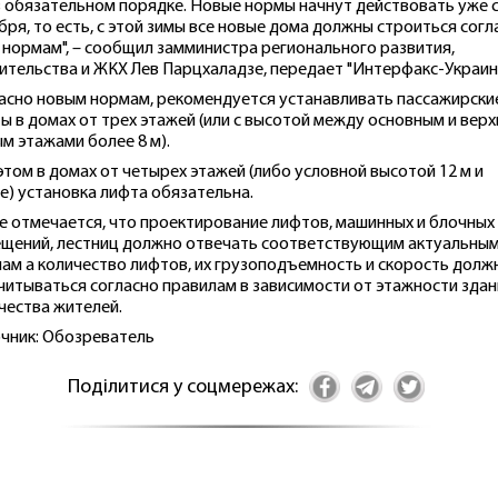
в обязательном порядке. Новые нормы начнут действовать уже с
бря, то есть, с этой зимы все новые дома должны строиться согл
 нормам", – сообщил замминистра регионального развития,
ительства и ЖКХ Лев Парцхаладзе, передает "Интерфакс-Украина
асно новым нормам, рекомендуется устанавливать пассажирски
ы в домах от трех этажей (или с высотой между основным и вер
м этажами более 8 м).
этом в домах от четырех этажей (либо условной высотой 12 м и
е) установка лифта обязательна.
е отмечается, что проектирование лифтов, машинных и блочных
щений, лестниц должно отвечать соответствующим актуальны
ам а количество лифтов, их грузоподъемность и скорость долж
читываться согласно правилам в зависимости от этажности здан
чества жителей.
чник: Обозреватель
Поділитися у соцмережах: