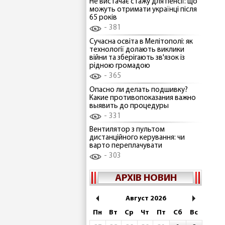
Не вистачає стажу для пенсії: що
можуть отримати українці після
65 років
381
Сучасна освіта в Мелітополі: як
технології долають виклики
війни та зберігають зв'язок із
рідною громадою
365
Опасно ли делать подшивку?
Какие противопоказания важно
выявить до процедуры
331
Вентилятор з пультом
дистанційного керування: чи
варто переплачувати
303
АРХІВ НОВИН
Август 2026
Пн
Вт
Ср
Чт
Пт
Сб
Вс