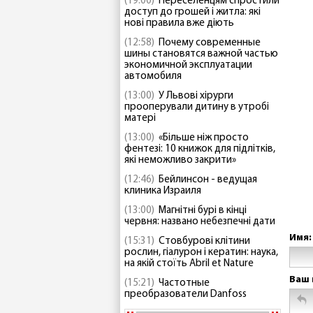
(19:00)
Переселенцям спростили
доступ до грошей і житла: які
нові правила вже діють
(12:58)
Почему современные
шины становятся важной частью
экономичной эксплуатации
автомобиля
(13:00)
У Львові хірурги
прооперували дитину в утробі
матері
(13:00)
«Більше ніж просто
фентезі: 10 книжок для підлітків,
які неможливо закрити»
(12:46)
Бейлинсон - ведущая
клиника Израиля
(13:00)
Магнітні бурі в кінці
червня: названо небезпечні дати
Имя:
(15:31)
Стовбурові клітини
рослин, гіалурон і кератин: наука,
на якій стоїть Abril et Nature
Ваш 
(15:21)
Частотные
преобразователи Danfoss