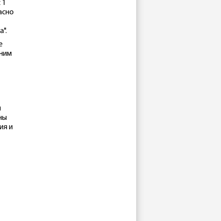
 1
асно
".
е
хним
м
ны
ия и