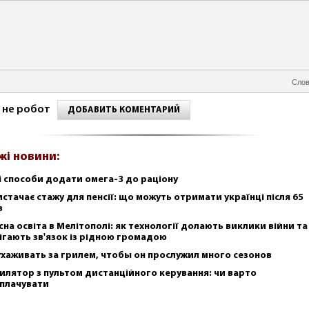
Слов
 не робот
ДОБАВИТЬ КОМЕНТАРИЙ
жі новини:
і способи додати омега-3 до раціону
истачає стажу для пенсії: що можуть отримати українці після 65
в
сна освіта в Мелітополі: як технології долають виклики війни та
ігають зв'язок із рідною громадою
ухаживать за грилем, чтобы он прослужил много сезонов
илятор з пультом дистанційного керування: чи варто
плачувати