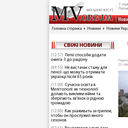
7 сер
Пятн
місцеві вісті
Нов
Головна сторінка
Новини
Новини Укр
СВІЖІ НОВИНИ
(12:57)
Легкі способи додати
омега-3 до раціону
Перегл
23 сер
(09:55)
Не вистачає стажу для
пенсії: що можуть отримати
українці після 65 років
(11:00)
Сучасна освіта в
Мелітополі: як технології
долають виклики війни та
зберігають зв'язок із рідною
громадою
(12:00)
Как ухаживать за грилем,
чтобы он прослужил много
сезонов