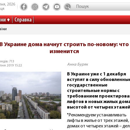
пня, 2026
иця
ини
Справка
аїни
В Украине дома начнут строить по-новому: что
изменится
ядів: 713
Анна Буряк
пня 2019 15:22
В Украине уже с 1 декабря
вступят в силу обновленны
государственные
строительные нормы с
требованием проектирова
лифтов в новых жилых дом
высотой от четырех этажей
"Рекомендуем устанавливать
лифты в жилье от трех этажей, 
домах от четырех этажей – де