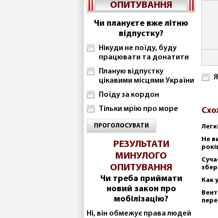
ОПИТУВАННЯ
Чи плануєте вже літню
відпустку?
Нікуди не поїду, буду
працювати та донатити
Планую відпустку
Я
цікавими місцями України
Поїду за кордон
Тільки мрію про море
Схо
ПРОГОЛОСУВАТИ
Легк
Не в
РЕЗУЛЬТАТИ
рокі
МИНУЛОГО
Суча
ОПИТУВАННЯ
збер
Чи треба приймати
Как 
новий закон про
Вент
мобілізацію?
пере
Ні, він обмежує права людей