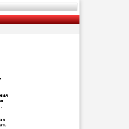
е
ния
ах
.
а в
лать