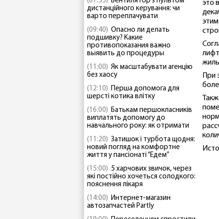
(07:55)
Вентилятор з пультом
это 
дистанційного керування: чи
дека
варто переплачувати
этим
(09:40)
Опасно ли делать
стро
подшивку? Какие
Согл
противопоказания важно
лифт
выявить до процедуры
жилы
(11:00)
Як масштабувати агенцію
без хаосу
При 
боле
(12:10)
Перша допомога для
шерсті котика влітку
Такж
поме
(16:00)
Батькам першокласників
норм
виплатять допомогу до
навчального року: як отримати
расс
коли
(11:20)
Затишок і турбота щодня:
новий погляд на комфортне
Исто
життя у пансіонаті “Едем”
(15:00)
5 харчових звичок, через
які постійно хочеться солодкого:
пояснення лікаря
(14:00)
Интернет-магазин
автозапчастей Partly