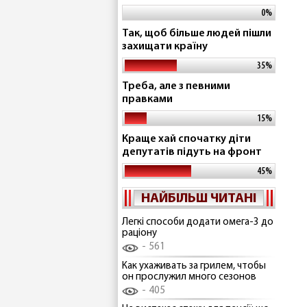
0%
Так, щоб більше людей пішли
захищати країну
35%
Треба, але з певними
правками
15%
Краще хай спочатку діти
депутатів підуть на фронт
45%
НАЙБІЛЬШ ЧИТАНІ
Легкі способи додати омега-3 до
раціону
561
Как ухаживать за грилем, чтобы
он прослужил много сезонов
405