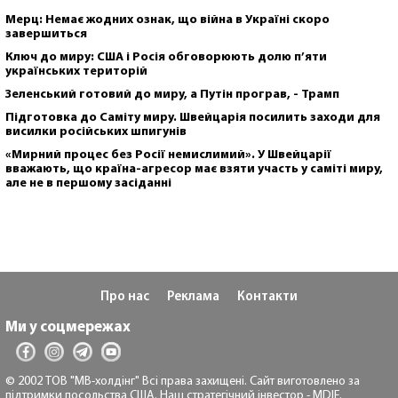
Мерц: Немає жодних ознак, що війна в Україні скоро
завершиться
Ключ до миру: США і Росія обговорюють долю п’яти
українських територій
Зеленський готовий до миру, а Путін програв, - Трамп
Підготовка до Саміту миру. Швейцарія посилить заходи для
висилки російських шпигунів
«Мирний процес без Росії немислимий». У Швейцарії
вважають, що країна-агресор має взяти участь у саміті миру,
але не в першому засіданні
Про нас
Реклама
Контакти
Ми у соцмережах
© 2002 ТОВ "МВ-холдінг" Всі права захищені. Сайт виготовлено за
підтримки посольства США. Наш стратегічний інвестор - MDIF.