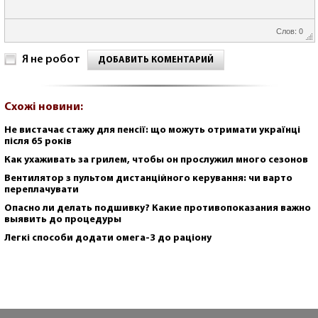
Слов: 0
Я не робот
ДОБАВИТЬ КОМЕНТАРИЙ
Схожі новини:
Не вистачає стажу для пенсії: що можуть отримати українці
після 65 років
Как ухаживать за грилем, чтобы он прослужил много сезонов
Вентилятор з пультом дистанційного керування: чи варто
переплачувати
Опасно ли делать подшивку? Какие противопоказания важно
выявить до процедуры
Легкі способи додати омега-3 до раціону