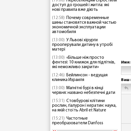
(19:00)
Переселенцям спростили
доступ до грошей і житла: які
нові правила вже діють
(12:58)
Почему современные
шины становятся важной частью
экономичной эксплуатации
автомобиля
(13:00)
У Львові хірурги
прооперували дитину в утробі
матері
(13:00)
«Більше ніж просто
фентезі: 10 книжок для підлітків,
Имя:
які неможливо закрити»
(12:46)
Бейлинсон - ведущая
клиника Израиля
Ваш 
(13:00)
Магнітні бурі в кінці
червня: названо небезпечні дати
(15:31)
Стовбурові клітини
рослин, гіалурон і кератин: наука,
на якій стоїть Abril et Nature
(15:21)
Частотные
преобразователи Danfoss