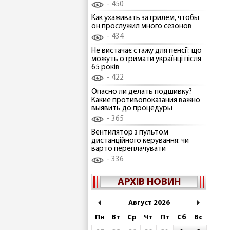
450
Как ухаживать за грилем, чтобы
он прослужил много сезонов
434
Не вистачає стажу для пенсії: що
можуть отримати українці після
65 років
422
Опасно ли делать подшивку?
Какие противопоказания важно
выявить до процедуры
365
Вентилятор з пультом
дистанційного керування: чи
варто переплачувати
336
АРХІВ НОВИН
Август 2026
Пн
Вт
Ср
Чт
Пт
Сб
Вс