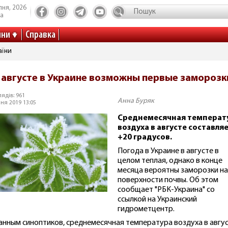
пня, 2026
та
ини
Справка
аїни
 августе в Украине возможны первые заморозк
ядів: 961
Анна Буряк
ня 2019 13:05
Среднемесячная температ
воздуха в августе составля
+20 градусов.
Погода в Украине в августе в
целом теплая, однако в конце
месяца вероятны заморозки на
поверхности почвы. Об этом
сообщает "РБК-Украина" со
ссылкой на Украинский
гидрометцентр.
анным синоптиков, среднемесячная температура воздуха в авгу