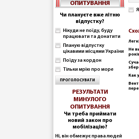
ОПИТУВАННЯ
Я
Чи плануєте вже літню
відпустку?
Нікуди не поїду, буду
Схо
працювати та донатити
Легк
Планую відпустку
Не в
цікавими місцями України
рокі
Поїду за кордон
Суча
збер
Тільки мрію про море
Как 
ПРОГОЛОСУВАТИ
Вент
пере
РЕЗУЛЬТАТИ
МИНУЛОГО
ОПИТУВАННЯ
Чи треба приймати
новий закон про
мобілізацію?
Ні, він обмежує права людей