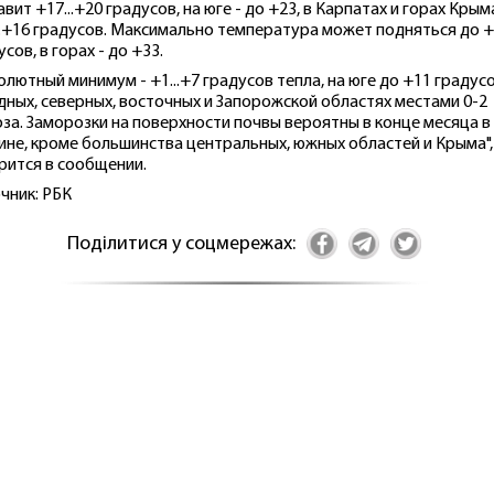
авит +17...+20 градусов, на юге - до +23, в Карпатах и горах Крым
..+16 градусов. Максимально температура может подняться до 
сов, в горах - до +33.
олютный минимум - +1...+7 градусов тепла, на юге до +11 градусо
дных, северных, восточных и Запорожской областях местами 0-2
за. Заморозки на поверхности почвы вероятны в конце месяца в
ине, кроме большинства центральных, южных областей и Крыма",
рится в сообщении.
чник: РБК
Поділитися у соцмережах: