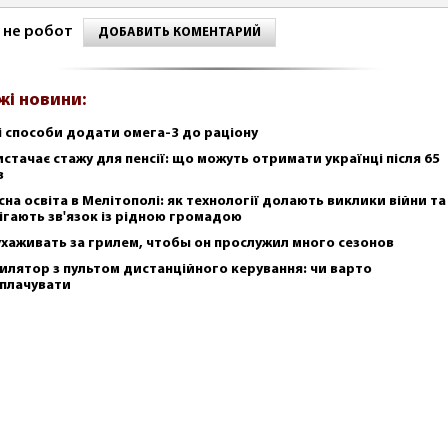
 не робот
ДОБАВИТЬ КОМЕНТАРИЙ
жі новини:
і способи додати омега-3 до раціону
истачає стажу для пенсії: що можуть отримати українці після 65
в
сна освіта в Мелітополі: як технології долають виклики війни та
ігають зв'язок із рідною громадою
ухаживать за грилем, чтобы он прослужил много сезонов
илятор з пультом дистанційного керування: чи варто
плачувати