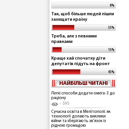
0%
Так, щоб більше людей пішли
захищати країну
35%
Треба, але з певними
правками
15%
Краще хай спочатку діти
депутатів підуть на фронт
45%
НАЙБІЛЬШ ЧИТАНІ
Легкі способи додати омега-3 до
раціону
595
Сучасна освіта в Мелітополі: як
технології долають виклики
війни та зберігають зв'язок із
рідною громадою