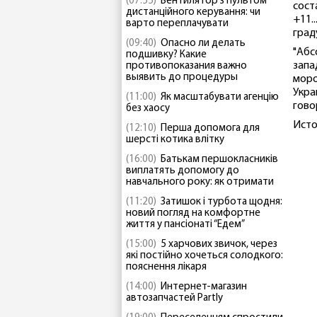
(07:55)
Вентилятор з пультом
сост
дистанційного керування: чи
+11.
варто переплачувати
граду
(09:40)
Опасно ли делать
"Абс
подшивку? Какие
запа
противопоказания важно
выявить до процедуры
моро
Укра
(11:00)
Як масштабувати агенцію
гово
без хаосу
Исто
(12:10)
Перша допомога для
шерсті котика влітку
(16:00)
Батькам першокласників
виплатять допомогу до
навчального року: як отримати
(11:20)
Затишок і турбота щодня:
новий погляд на комфортне
життя у пансіонаті “Едем”
(15:00)
5 харчових звичок, через
які постійно хочеться солодкого:
пояснення лікаря
(14:00)
Интернет-магазин
автозапчастей Partly