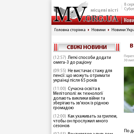
8 сер
Субо
місцеві вісті
Нов
Головна сторінка
Новини
Новини Укр
В
СВІЖІ НОВИНИ
Перегл
(12:57)
Легкі способи додати
30 лип
омега-3 до раціону
(09:55)
Не вистачає стажу для
пенсії: що можуть отримати
українці після 65 років
(11:00)
Сучасна освіта в
Мелітополі: як технології
долають виклики війни та
зберігають зв'язок із рідною
громадою
(12:00)
Как ухаживать за грилем,
чтобы он прослужил много
сезонов
По д